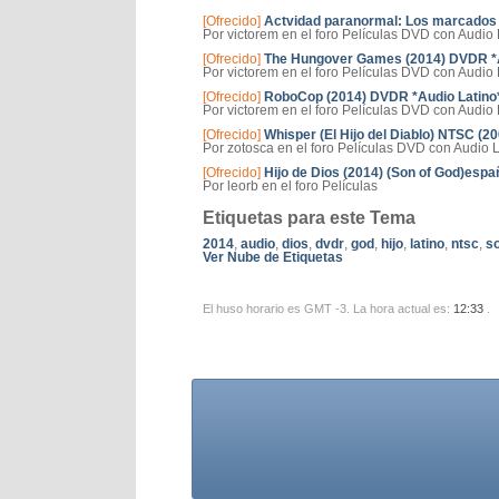
[Ofrecido]
Actvidad paranormal: Los marcados
Por victorem en el foro Películas DVD con Audio 
[Ofrecido]
The Hungover Games (2014) DVDR *
Por victorem en el foro Películas DVD con Audio 
[Ofrecido]
RoboCop (2014) DVDR *Audio Latin
Por victorem en el foro Películas DVD con Audio 
[Ofrecido]
Whisper (El Hijo del Diablo) NTSC (2
Por zotosca en el foro Películas DVD con Audio 
[Ofrecido]
Hijo de Dios (2014) (Son of God)españ
Por leorb en el foro Películas
Etiquetas para este Tema
2014
,
audio
,
dios
,
dvdr
,
god
,
hijo
,
latino
,
ntsc
,
s
Ver Nube de Etiquetas
El huso horario es GMT -3. La hora actual es:
12:33
.