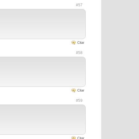
#57
Citar
#58
Citar
#59
Citar