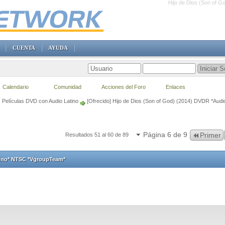
Hijo de Dios (Son of 
CUENTA
AYUDA
Calendario
Comunidad
Acciones del Foro
Enlaces
Películas DVD con Audio Latino
[Ofrecido] Hijo de Dios (Son of God) (2014) DVDR *Aud
Página 6 de 9
Primer
Resultados 51 al 60 de 89
tino* NTSC *VgroupTeam*