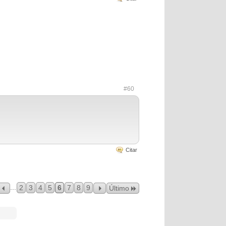
#60
Citar
...
2
3
4
5
6
7
8
9
Último