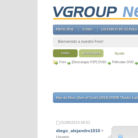
PRINCIPAL
FORO
LISTADOS DE ELINKS
Bienvenido a nuestro Foro!
Ayuda
FORO
NOVEDADES
Foro
[Descargas P2P] DVDr
Películas DVD
Hijo de Dios (Son of God) (2014) DVDR *Audio La
01/06/2014
09:52
diego_alejandro1010
Usuario