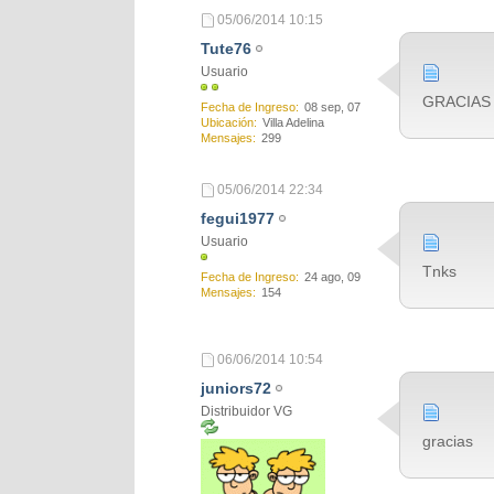
05/06/2014
10:15
Tute76
Usuario
GRACIAS
Fecha de Ingreso
08 sep, 07
Ubicación
Villa Adelina
Mensajes
299
05/06/2014
22:34
fegui1977
Usuario
Tnks
Fecha de Ingreso
24 ago, 09
Mensajes
154
06/06/2014
10:54
juniors72
Distribuidor VG
gracias