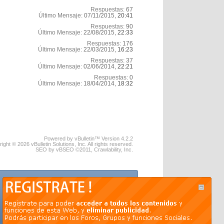
Respuestas:
67
Último Mensaje:
07/11/2015,
20:41
Respuestas:
90
Último Mensaje:
22/08/2015,
22:33
Respuestas:
176
Último Mensaje:
22/03/2015,
16:23
Respuestas:
37
Último Mensaje:
02/06/2014,
22:21
Respuestas:
0
Último Mensaje:
18/04/2014,
18:32
Powered by vBulletin™ Version 4.2.2
ight © 2026 vBulletin Solutions, Inc. All rights reserved.
SEO by vBSEO ©2011, Crawlability, Inc.