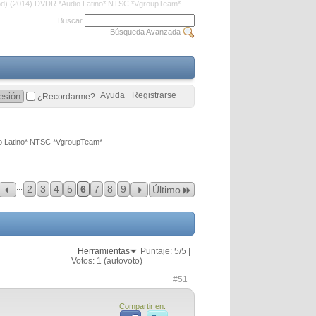
God) (2014) DVDR *Audio Latino* NTSC *VgroupTeam*
Buscar
Búsqueda Avanzada
Ayuda
Registrarse
¿Recordarme?
io Latino* NTSC *VgroupTeam*
...
2
3
4
5
6
7
8
9
Último
Herramientas
Puntaje:
5
/5 |
Votos:
1
(autovoto)
#51
Compartir en: