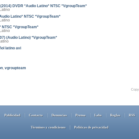
 (2014) DVDR *Audio Latino* NTSC *VgroupTeam*
Latino
Audio Latino* NTSC *VgroupTeam*
Latino
o* NTSC *VgroupTeam*
Latino
007) (Audio Latino) *VgroupTeam*
Latino
ol latino avi
on
,
vgroupteam
Copyr
Publicidad
Contacto
Denuncias
Prensa
Labs
Reglas
RSS
Términos y condiciones
Políticas de privacidad