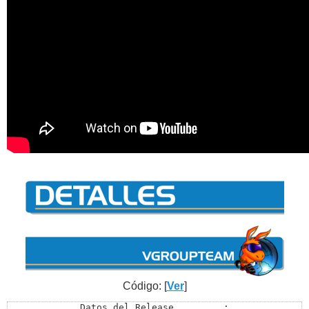
Código: [
Ver
]
Datos del Release.........:
