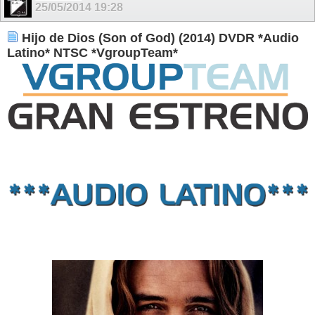
25/05/2014
19:28
Hijo de Dios (Son of God) (2014) DVDR *Audio
Latino* NTSC *VgroupTeam*