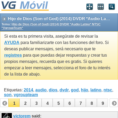
Hijo de Dios (Son of God) (2014) DVDR *Audio Latino* NTSC *VgroupTeam*
Tema:
Hijo de Dios (Son of God) (2014) DVDR *Audio Latino* NTSC
*VgroupTeam*
Si esta es tu primera visita, asegúrate de revisar la
AYUDA
para familiarizarte con las funciones del foro. Si
deseas publicar mensajes, será necesario que te
registres
para que puedas dejar respuestas y crear tus
propios mensajes, recuerda que es gratis. Si quieres
empezar a leer mensajes, selecciona el foro de tu interés
de la lista de abajo.
Etiquetas:
2014
,
audio
,
dios
,
dvdr
,
god
,
hijo
,
latino
,
ntsc
,
son
,
vgroupteam
1
2
3
4
5
6
7
8
9
victorem
said: