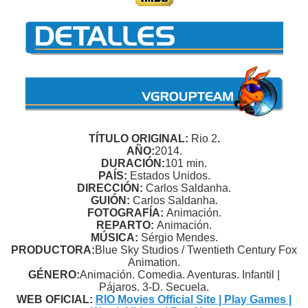
TÍTULO ORIGINAL:
Rio 2
.
AÑO:
2014.
DURACIÓN:
101 min.
PAÍS:
Estados Unidos.
DIRECCIÓN:
Carlos Saldanha.
GUIÓN:
Carlos Saldanha.
FOTOGRAFÍA:
Animación.
REPARTO:
Animación.
MÚSICA:
Sérgio Mendes.
PRODUCTORA:
Blue Sky Studios / Twentieth Century Fox
Animation.
GÉNERO:
Animación. Comedia. Aventuras. Infantil |
Pájaros. 3-D. Secuela.
WEB OFICIAL:
RIO Movies Official Site | Play Games |