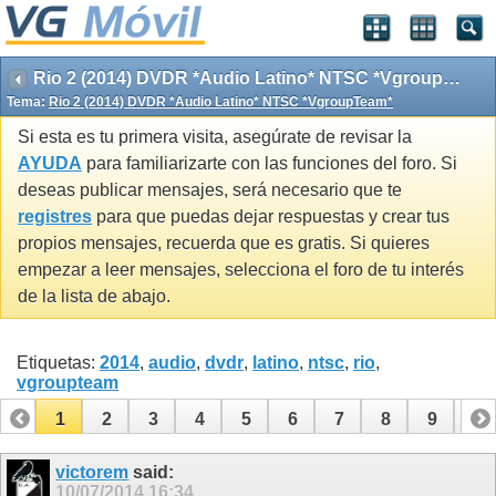
Rio 2 (2014) DVDR *Audio Latino* NTSC *VgroupTeam*
Tema:
Rio 2 (2014) DVDR *Audio Latino* NTSC *VgroupTeam*
Si esta es tu primera visita, asegúrate de revisar la
AYUDA
para familiarizarte con las funciones del foro. Si
deseas publicar mensajes, será necesario que te
registres
para que puedas dejar respuestas y crear tus
propios mensajes, recuerda que es gratis. Si quieres
empezar a leer mensajes, selecciona el foro de tu interés
de la lista de abajo.
Etiquetas:
2014
,
audio
,
dvdr
,
latino
,
ntsc
,
rio
,
vgroupteam
1
2
3
4
5
6
7
8
9
10
11
12
13
14
15
16
17
victorem
said:
10/07/2014
16:34