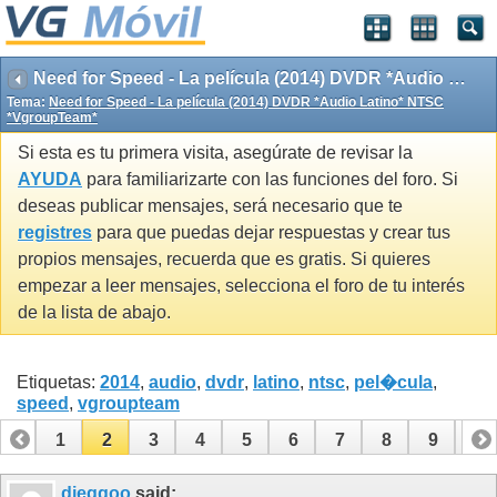
Need for Speed - La película (2014) DVDR *Audio Latino* NTSC *VgroupTeam*
Tema:
Need for Speed - La película (2014) DVDR *Audio Latino* NTSC
*VgroupTeam*
Si esta es tu primera visita, asegúrate de revisar la
AYUDA
para familiarizarte con las funciones del foro. Si
deseas publicar mensajes, será necesario que te
registres
para que puedas dejar respuestas y crear tus
propios mensajes, recuerda que es gratis. Si quieres
empezar a leer mensajes, selecciona el foro de tu interés
de la lista de abajo.
Etiquetas:
2014
,
audio
,
dvdr
,
latino
,
ntsc
,
pel�cula
,
speed
,
vgroupteam
1
2
3
4
5
6
7
8
9
10
11
12
13
14
15
16
dieggoo
said: