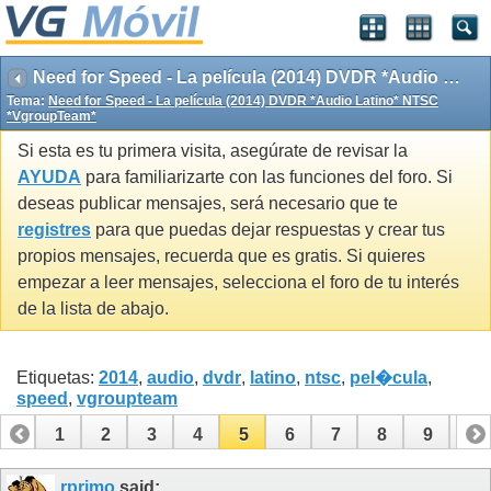
Need for Speed - La película (2014) DVDR *Audio Latino* NTSC *VgroupTeam*
Tema:
Need for Speed - La película (2014) DVDR *Audio Latino* NTSC
*VgroupTeam*
Si esta es tu primera visita, asegúrate de revisar la
AYUDA
para familiarizarte con las funciones del foro. Si
deseas publicar mensajes, será necesario que te
registres
para que puedas dejar respuestas y crear tus
propios mensajes, recuerda que es gratis. Si quieres
empezar a leer mensajes, selecciona el foro de tu interés
de la lista de abajo.
Etiquetas:
2014
,
audio
,
dvdr
,
latino
,
ntsc
,
pel�cula
,
speed
,
vgroupteam
1
2
3
4
5
6
7
8
9
10
11
12
13
14
15
16
rprimo
said: