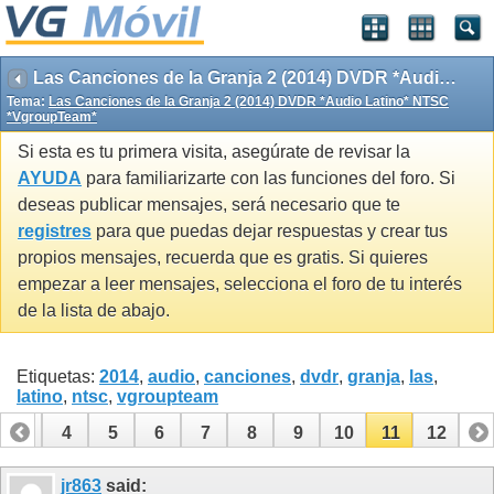
Las Canciones de la Granja 2 (2014) DVDR *Audio Latino* NTSC *VgroupTeam*
Tema:
Las Canciones de la Granja 2 (2014) DVDR *Audio Latino* NTSC
*VgroupTeam*
Si esta es tu primera visita, asegúrate de revisar la
AYUDA
para familiarizarte con las funciones del foro. Si
deseas publicar mensajes, será necesario que te
registres
para que puedas dejar respuestas y crear tus
propios mensajes, recuerda que es gratis. Si quieres
empezar a leer mensajes, selecciona el foro de tu interés
de la lista de abajo.
Etiquetas:
2014
,
audio
,
canciones
,
dvdr
,
granja
,
las
,
latino
,
ntsc
,
vgroupteam
3
4
5
6
7
8
9
10
11
12
jr863
said: