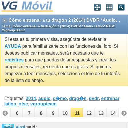
Cómo entrenar a tu dragón 2 (2014) DVDR *Audio Latino* NTSC *VgroupTeam*
Tema:
Cómo entrenar a tu dragón 2 (2014) DVDR *Audio Latino* NTSC
*VgroupTeam*
Si esta es tu primera visita, asegúrate de revisar la
AYUDA
para familiarizarte con las funciones del foro. Si
deseas publicar mensajes, será necesario que te
registres
para que puedas dejar respuestas y crear tus
propios mensajes, recuerda que es gratis. Si quieres
empezar a leer mensajes, selecciona el foro de tu interés
de la lista de abajo.
Etiquetas:
2014
,
audio
,
c�mo
,
drag�n
,
dvdr
,
entrenar
,
latino
,
ntsc
,
vgroupteam
5
6
7
8
9
10
11
12
13
14
virgi
said: