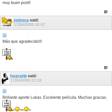
muy buen post!!
zotosca
said:
17/04/2009
18:47
Más que agradecido!!!
huscarle
said:
17/04/2009
22:18
Brillante aporte Lukas. Excelente película. Muchas gracias.