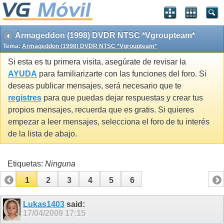
Armageddon (1998) DVDR NTSC *Vgroupteam*
Tema:
Armageddon (1998) DVDR NTSC *Vgroupteam*
Si esta es tu primera visita, asegúrate de revisar la
AYUDA
para familiarizarte con las funciones del foro. Si
deseas publicar mensajes, será necesario que te
registres
para que puedas dejar respuestas y crear tus
propios mensajes, recuerda que es gratis. Si quieres
empezar a leer mensajes, selecciona el foro de tu interés
de la lista de abajo.
Etiquetas:
Ninguna
1
2
3
4
5
6
Lukas1403
said:
17/04/2009
17:15