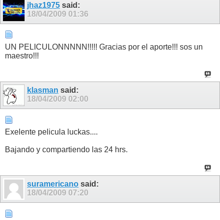
jhaz1975
said:
18/04/2009
01:36
UN PELICULONNNNN!!!!! Gracias por el aporte!!! sos un
maestro!!!
klasman
said:
18/04/2009
02:00
Exelente pelicula luckas....
Bajando y compartiendo las 24 hrs.
suramericano
said:
18/04/2009
07:20