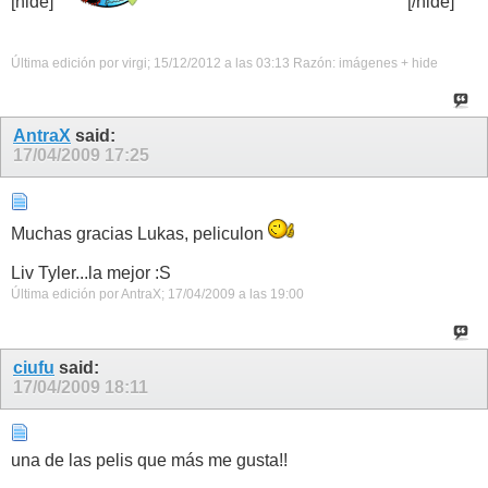
[hide]
[/hide]
Última edición por virgi; 15/12/2012 a las
03:13
Razón:
imágenes + hide
AntraX
said:
17/04/2009
17:25
Muchas gracias Lukas, peliculon
Liv Tyler...la mejor :S
Última edición por AntraX; 17/04/2009 a las
19:00
ciufu
said:
17/04/2009
18:11
una de las pelis que más me gusta!!