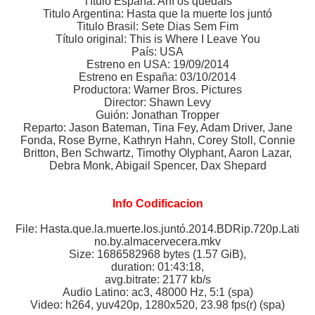
Título España: Ahí os quedáis
Titulo Argentina: Hasta que la muerte los juntó
Titulo Brasil: Sete Dias Sem Fim
Título original: This is Where I Leave You
País: USA
Estreno en USA: 19/09/2014
Estreno en España: 03/10/2014
Productora: Warner Bros. Pictures
Director: Shawn Levy
Guión: Jonathan Tropper
Reparto: Jason Bateman, Tina Fey, Adam Driver, Jane
Fonda, Rose Byrne, Kathryn Hahn, Corey Stoll, Connie
Britton, Ben Schwartz, Timothy Olyphant, Aaron Lazar,
Debra Monk, Abigail Spencer, Dax Shepard
Info Codificacion
File: Hasta.que.la.muerte.los.juntó.2014.BDRip.720p.Lati
no.by.almacervecera.mkv
Size: 1686582968 bytes (1.57 GiB),
duration: 01:43:18,
avg.bitrate: 2177 kb/s
Audio Latino: ac3, 48000 Hz, 5:1 (spa)
Video: h264, yuv420p, 1280x520, 23.98 fps(r) (spa)