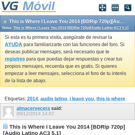
This is Where I Leave You 2014 [BDRip 720p][Audio Latino AC3 5.1]
Tema:
This is Where I Leave You 2014 [BDRip 720p][Audio Latino AC3 5.1]
Si esta es tu primera visita, asegúrate de revisar la
AYUDA
para familiarizarte con las funciones del foro. Si
deseas publicar mensajes, será necesario que te
registres
para que puedas dejar respuestas y crear tus
propios mensajes, recuerda que es gratis. Si quieres
empezar a leer mensajes, selecciona el foro de tu interés
de la lista de abajo.
Etiquetas:
2014
,
audio latino
,
i leave you
,
this is where
almacervecera
said:
09/12/2014
14:07
This is Where I Leave You 2014 [BDRip 720p]
[Audio Latino AC3 5.1]