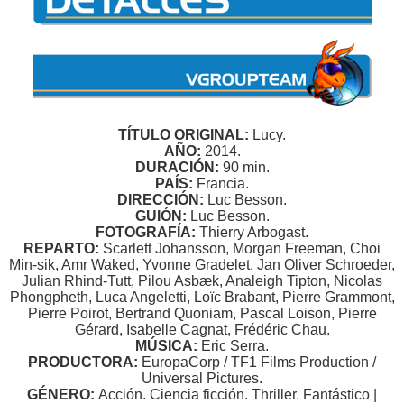
TÍTULO ORIGINAL:
Lucy.
AÑO:
2014.
DURACIÓN:
90 min.
PAÍS:
Francia.
DIRECCIÓN:
Luc Besson.
GUIÓN:
Luc Besson.
FOTOGRAFÍA:
Thierry Arbogast.
REPARTO:
Scarlett Johansson, Morgan Freeman, Choi
Min-sik, Amr Waked, Yvonne Gradelet, Jan Oliver Schroeder,
Julian Rhind-Tutt, Pilou Asbæk, Analeigh Tipton, Nicolas
Phongpheth, Luca Angeletti, Loïc Brabant, Pierre Grammont,
Pierre Poirot, Bertrand Quoniam, Pascal Loison, Pierre
Gérard, Isabelle Cagnat, Frédéric Chau.
MÚSICA:
Eric Serra.
PRODUCTORA:
EuropaCorp / TF1 Films Production /
Universal Pictures.
GÉNERO:
Acción. Ciencia ficción. Thriller. Fantástico |