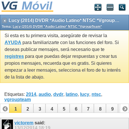
Lucy (2014) DVDR *Audio Latino* NTSC *VgroupTeam*
Tema:
Lucy (2014) DVDR *Audio Latino* NTSC *VgroupTeam*
Si esta es tu primera visita, asegúrate de revisar la
AYUDA
para familiarizarte con las funciones del foro. Si
deseas publicar mensajes, será necesario que te
registres
para que puedas dejar respuestas y crear tus
propios mensajes, recuerda que es gratis. Si quieres
empezar a leer mensajes, selecciona el foro de tu interés
de la lista de abajo.
Etiquetas:
2014
,
audio
,
dvdr
,
latino
,
lucy
,
ntsc
,
vgroupteam
1
2
3
4
5
6
7
8
9
10
11
12
13
victorem
said:
13/12/2014
18:19