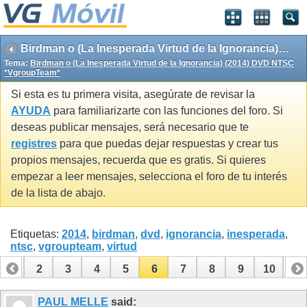
Birdman o (La Inesperada Virtud de la Ignorancia) (2014) DVD NTSC *VgroupTeam*
Tema:
Birdman o (La Inesperada Virtud de la Ignorancia) (2014) DVD NTSC
*VgroupTeam*
Si esta es tu primera visita, asegúrate de revisar la
AYUDA
para familiarizarte con las funciones del foro. Si
deseas publicar mensajes, será necesario que te
registres
para que puedas dejar respuestas y crear tus
propios mensajes, recuerda que es gratis. Si quieres
empezar a leer mensajes, selecciona el foro de tu interés
de la lista de abajo.
Etiquetas:
2014
,
birdman
,
dvd
,
ignorancia
,
inesperada
,
ntsc
,
vgroupteam
,
virtud
1
2
3
4
5
6
7
8
9
10
11
PAUL MELLE
said: