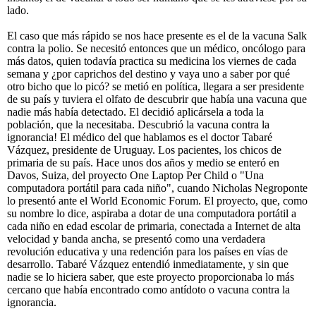
lado.
El caso que más rápido se nos hace presente es el de la vacuna Salk
contra la polio. Se necesitó entonces que un médico, oncólogo para
más datos, quien todavía practica su medicina los viernes de cada
semana y ¿por caprichos del destino y vaya uno a saber por qué
otro bicho que lo picó? se metió en política, llegara a ser presidente
de su país y tuviera el olfato de descubrir que había una vacuna que
nadie más había detectado. El decidió aplicársela a toda la
población, que la necesitaba. Descubrió la vacuna contra la
ignorancia! El médico del que hablamos es el doctor Tabaré
Vázquez, presidente de Uruguay. Los pacientes, los chicos de
primaria de su país. Hace unos dos años y medio se enteró en
Davos, Suiza, del proyecto One Laptop Per Child o "Una
computadora portátil para cada niño", cuando Nicholas Negroponte
lo presentó ante el World Economic Forum. El proyecto, que, como
su nombre lo dice, aspiraba a dotar de una computadora portátil a
cada niño en edad escolar de primaria, conectada a Internet de alta
velocidad y banda ancha, se presentó como una verdadera
revolución educativa y una redención para los países en vías de
desarrollo. Tabaré Vázquez entendió inmediatamente, y sin que
nadie se lo hiciera saber, que este proyecto proporcionaba lo más
cercano que había encontrado como antídoto o vacuna contra la
ignorancia.