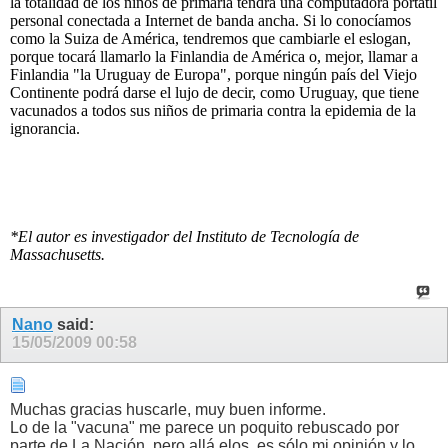
la totalidad de los niños de primaria tendrá una computadora portátil
personal conectada a Internet de banda ancha. Si lo conocíamos
como la Suiza de América, tendremos que cambiarle el eslogan,
porque tocará llamarlo la Finlandia de América o, mejor, llamar a
Finlandia "la Uruguay de Europa", porque ningún país del Viejo
Continente podrá darse el lujo de decir, como Uruguay, que tiene
vacunados a todos sus niños de primaria contra la epidemia de la
ignorancia.
*El autor es investigador del Instituto de Tecnología de
Massachusetts.
Nano
said:
15/05/2009
00:58
Muchas gracias huscarle, muy buen informe.
Lo de la "vacuna" me parece un poquito rebuscado por
parte de La Nación, pero allá elos, es sólo mi opinión y lo