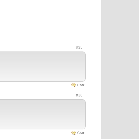
#35
Citar
#36
Citar