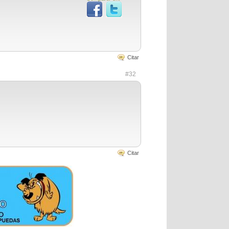
Citar
#32
Citar