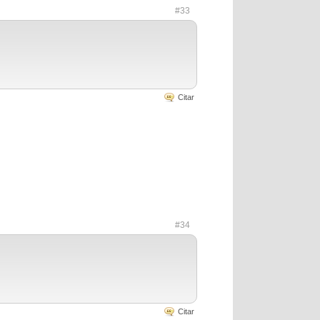
#33
Citar
#34
Citar