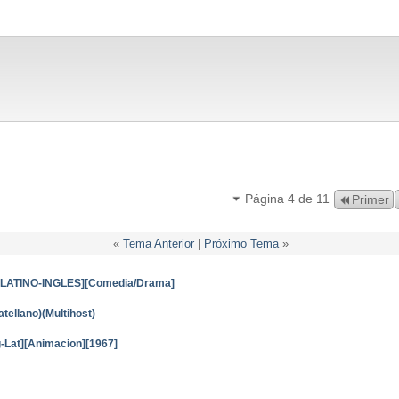
Página 4 de 11
Primer
«
Tema Anterior
|
Próximo Tema
»
][LATINO-INGLES][Comedia/Drama]
tellano)(Multihost)
-Lat][Animacion][1967]