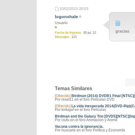
10/02/2015
20:03
logonshale
Usuario
gracias
Fecha de Ingreso
30 jul, 12
Mensajes
121
Temas Similares
[Ofrecido]
Birdman (2014) DVDR1 Final [NTSC
Por reset11 en el foro Películas DVD
[Ofrecido]
La vida inesperada 2014(DVD-Rip)(Ca
Por tortugaf en el foro Películas
Birdman and the Galaxy Trio [DVD5][NTSC][Ing
Por ciufu en el foro Animación y Animé
Vacuna contra la ignorancia.
Por huscarle en el foro Política y Economía