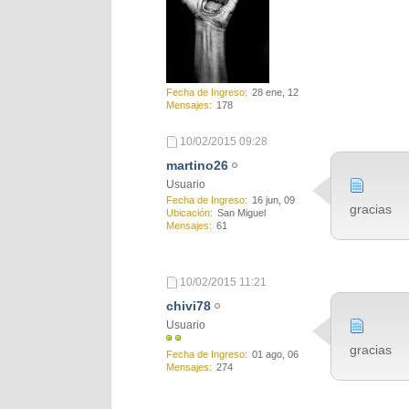
Fecha de Ingreso
28 ene, 12
Mensajes
178
10/02/2015
09:28
martino26
Usuario
Fecha de Ingreso
16 jun, 09
gracias
Ubicación
San Miguel
Mensajes
61
10/02/2015
11:21
chivi78
Usuario
gracias
Fecha de Ingreso
01 ago, 06
Mensajes
274