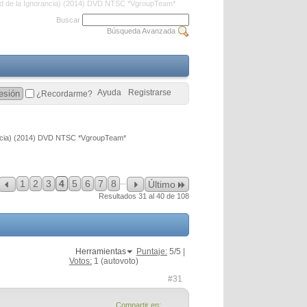
ud de la Ignorancia) (2014) DVD NTSC *VgroupTeam*
Buscar
Búsqueda Avanzada
Ayuda
Registrarse
¿Recordarme?
rancia) (2014) DVD NTSC *VgroupTeam*
...
1
2
3
4
5
6
7
8
Último
Resultados 31 al 40 de 108
Herramientas
Puntaje:
5
/5 |
Votos:
1
(autovoto)
#31
Compartir en: