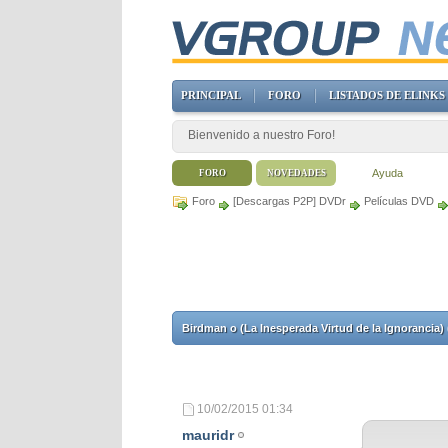
PRINCIPAL
FORO
LISTADOS DE ELINKS
Bienvenido a nuestro Foro!
Ayuda
FORO
NOVEDADES
Foro
[Descargas P2P] DVDr
Películas DVD
Birdman o (La Inesperada Virtud de la Ignoranci
10/02/2015
01:34
mauridr