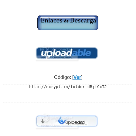
Código: [
Ver
]
http://ncrypt.in/folder-dBjfCcTJ