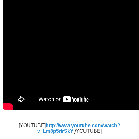
[YOUTUBE]
http://www.youtube.com/watch?
v=Lm8p5rlrSkY
[/YOUTUBE]