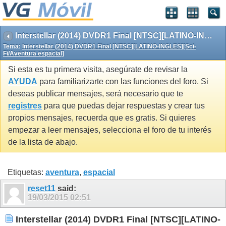
Interstellar (2014) DVDR1 Final [NTSC][LATINO-INGLES][Sci-Fi/Aventura espacial]
Tema:
Interstellar (2014) DVDR1 Final [NTSC][LATINO-INGLES][Sci-
Fi/Aventura espacial]
Si esta es tu primera visita, asegúrate de revisar la
AYUDA
para familiarizarte con las funciones del foro. Si
deseas publicar mensajes, será necesario que te
registres
para que puedas dejar respuestas y crear tus
propios mensajes, recuerda que es gratis. Si quieres
empezar a leer mensajes, selecciona el foro de tu interés
de la lista de abajo.
Etiquetas:
aventura
,
espacial
reset11
said:
19/03/2015
02:51
Interstellar (2014) DVDR1 Final [NTSC][LATINO-