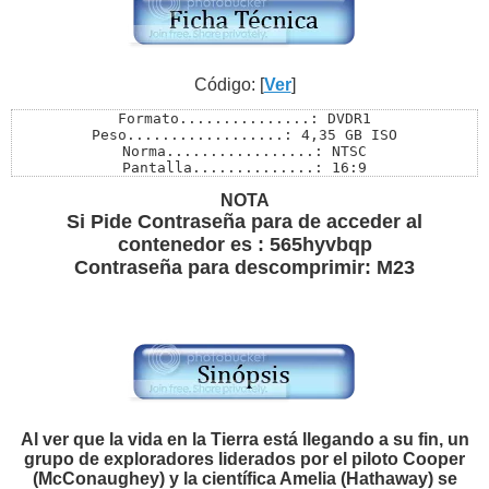
Código: [
Ver
]
Formato...............: DVDR1

Peso..................: 4,35 GB ISO

Norma.................: NTSC

Pantalla..............: 16:9

Audios................: Ingles 5.1 / Frances 5.1 / Espa
NOTA
Subtítulos............: Ingles / Español Latino / Franc
Menú..................: SI

Si Pide Contraseña para de acceder al
Extras................: Si

contenedor es : 565hyvbqp
Pass..................: M23
Contraseña para descomprimir: M23
Al ver que la vida en la Tierra está llegando a su fin, un
grupo de exploradores liderados por el piloto Cooper
(McConaughey) y la científica Amelia (Hathaway) se