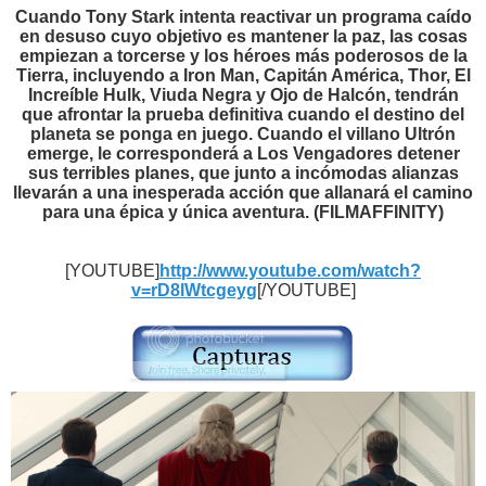
SUBTITULO 2 : ESPAÑOL LATINO .SRT
Cuando Tony Stark intenta reactivar un programa caído
en desuso cuyo objetivo es mantener la paz, las cosas
empiezan a torcerse y los héroes más poderosos de la
Tierra, incluyendo a Iron Man, Capitán América, Thor, El
Increíble Hulk, Viuda Negra y Ojo de Halcón, tendrán
que afrontar la prueba definitiva cuando el destino del
planeta se ponga en juego. Cuando el villano Ultrón
emerge, le corresponderá a Los Vengadores detener
sus terribles planes, que junto a incómodas alianzas
llevarán a una inesperada acción que allanará el camino
para una épica y única aventura. (FILMAFFINITY)
[YOUTUBE]
http://www.youtube.com/watch?
v=rD8lWtcgeyg
[/YOUTUBE]