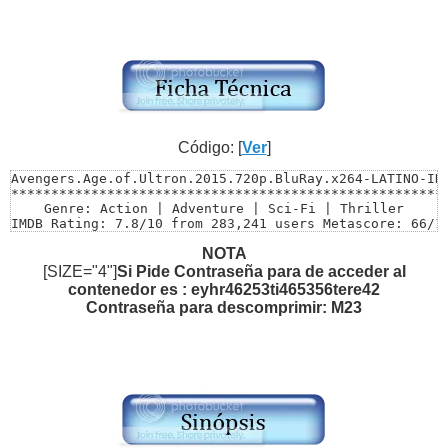
Código: [
Ver
]
Avengers.Age.of.Ultron.2015.720p.BluRay.x264-LATINO-ING
*******************************************************
Genre: Action | Adventure | Sci-Fi | Thriller

IMDB Rating: 7.8/10 from 283,241 users Metascore: 66/10
Directed by: Joss Whedon

NOTA
Starring: Robert Downey Jr., Chris Evans, Mark Ruffalo

Size: 6,9 GB

[SIZE="4"]
Si Pide Contraseña para de acceder al
Video: MKV | 1280×536 | 5130 Kbps

contenedor es : eyhr46253ti465356tere42
Runtime: 2h 21mn

Contraseña para descomprimir: M23
******************************************************

*********************AUDIOS***************************

Audio 1.............: Español Latino 5.1 | AC3 | 448 KB
Audio 2.............: English | DTS | 1509 kbps  ______
*******************************************************
*****************SUBTITULOS*********************** ****
SUBTITULO 1 : INCORPORADOS AL VIDEO ESPAÑOL LATINO (Sel