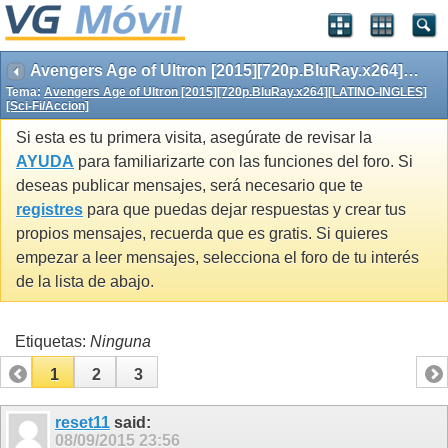
Avengers Age of Ultron [2015][720p.BluRay.x264][LATINO-INGLES][Sci-Fi/Accion]
Tema:
Avengers Age of Ultron [2015][720p.BluRay.x264][LATINO-INGLES]
[Sci-Fi/Accion]
Si esta es tu primera visita, asegúrate de revisar la
AYUDA
para familiarizarte con las funciones del foro. Si
deseas publicar mensajes, será necesario que te
registres
para que puedas dejar respuestas y crear tus
propios mensajes, recuerda que es gratis. Si quieres
empezar a leer mensajes, selecciona el foro de tu interés
de la lista de abajo.
Etiquetas:
Ninguna
1
2
3
reset11
said:
08/09/2015
23:56