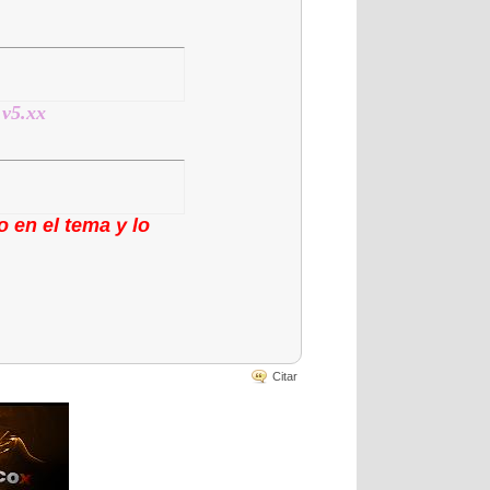
 v5.xx
 en el tema y lo
Citar