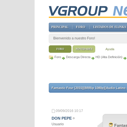
PRINCIPAL
FORO
LISTADOS DE ELINKS
Bienvenido a nuestro Foro!
Ayuda
FORO
NOVEDADES
Foro
Descarga Directa
HD (Alta Definición)
Fantastic Four [2015][BRRip 1080p][Audio Latino -
09/09/2016
10:17
DON PEPE
Usuario
Fantas