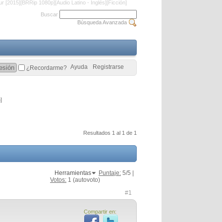
r [2015][BRRip 1080p][Audio Latino - Inglés][Ficción]
Buscar
Búsqueda Avanzada
Ayuda
Registrarse
¿Recordarme?
]
Resultados 1 al 1 de 1
Herramientas
Puntaje:
5
/5 |
Votos:
1
(autovoto)
#1
Compartir en: