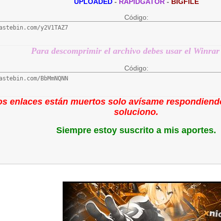
UPLOADED
-
RAPIDGATOR
-
BIGFILE
Código:
astebin.com/y2V1TAZ7
Para descomprimir el archivo debes usar el Winrar
Código:
astebin.com/BbMmNQNN
los enlaces están muertos solo avísame respondiendo
soluciono.
Siempre estoy suscrito a mis aportes.