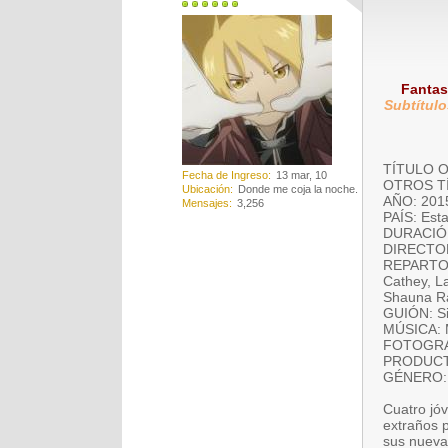
Fantas
Subtítulo
TÍTULO OR
Fecha de Ingreso
13 mar, 10
OTROS TÍT
Ubicación
Donde me coja la noche.
AÑO: 201
Mensajes
3,256
PAÍS: Est
DURACIÓN
DIRECTOR
REPARTO: 
Cathey, L
Shauna R
GUIÓN: Si
MÚSICA: M
FOTOGRAF
PRODUCTO
GÉNERO: C
Cuatro jóv
extraños 
sus nueva