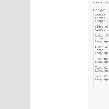
convertid
Código:
General.
Format..
Length..
Video #0
Aspect..
Audio #0
Infos...
Language
Audio #1
Infos...
Language
Text #0.
Language
Text #1.
Language
Text #2.
Language