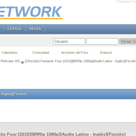
Fantastic Fou
CUENTA
AYUDA
Calendario
Comunidad
Acciones del Foro
Enlaces
Películas HD
[Ofrecido] Fantastic Four [2015][BRRip 1080p][Audio Latino - Inglés][Ficción
 Inglés][Ficción]
tic Four [2015][BRRip 1080p][Audio Latino - Inglés][Ficción]