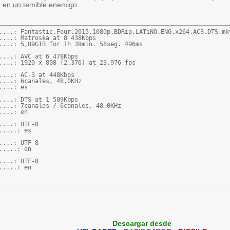
o en un temible enemigo.
....: Fantastic.Four.2015.1080p.BDRip.LATiNO.ENG.x264.AC3.DTS.mkv
....: Matroska at 8 438Kbps

....: 5,89GIB for 1h 39min. 58seg. 496ms

....: AVC at 6 478Kbps

....: 1920 x 808 (2.376) at 23.976 fps

....: AC-3 at 448Kbps

....: 6canales, 48,0KHz

....: es

....: DTS at 1 509Kbps

....: 7canales / 6canales, 48,0KHz

....: en

....: UTF-8

.....: es

....: UTF-8

.....: en

....: UTF-8

.....: en
Descargar desde