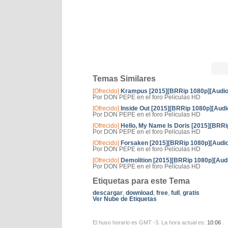
Temas Similares
[Ofrecido]
Krampus [2015][BRRip 1080p][Audio L
Por DON PEPE en el foro Películas HD
[Ofrecido]
Inside Out [2015][BRRip 1080p][Audio
Por DON PEPE en el foro Películas HD
[Ofrecido]
Hello, My Name Is Doris [2015][BRRip
Por DON PEPE en el foro Películas HD
[Ofrecido]
Forsaken [2015][BRRip 1080p][Audio L
Por DON PEPE en el foro Películas HD
[Ofrecido]
Demolition [2015][BRRip 1080p][Audi
Por DON PEPE en el foro Películas HD
Etiquetas para este Tema
descargar
,
download
,
free
,
full
,
gratis
Ver Nube de Etiquetas
El huso horario es GMT -3. La hora actual es:
10:06
.