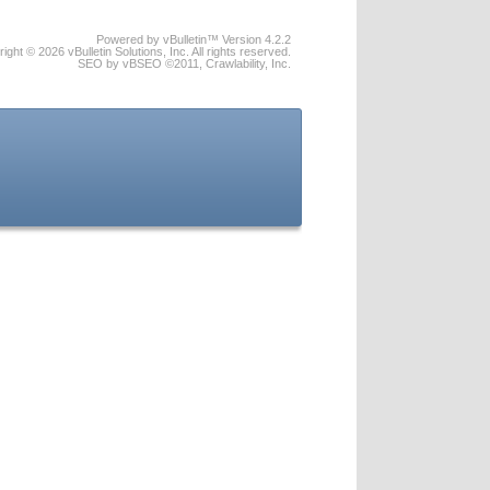
Powered by vBulletin™ Version 4.2.2
ight © 2026 vBulletin Solutions, Inc. All rights reserved.
SEO by vBSEO ©2011, Crawlability, Inc.