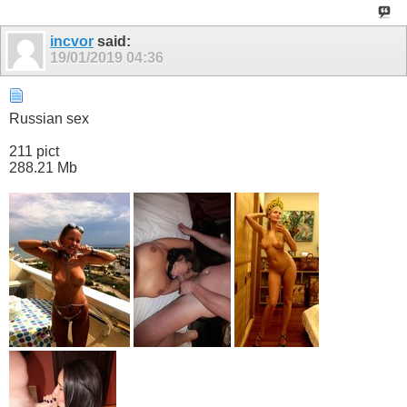
incvor
said:
19/01/2019
04:36
Russian sex
211 pict
288.21 Mb