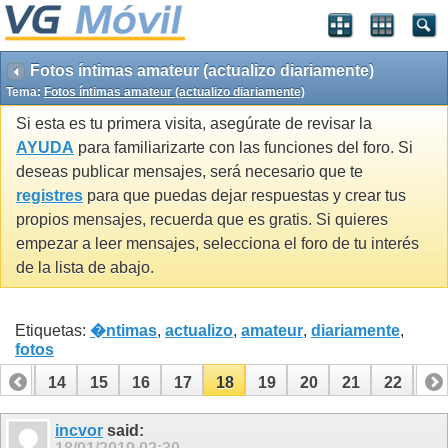
Fotos íntimas amateur (actualizo diariamente)
Tema:
Fotos íntimas amateur (actualizo diariamente)
Si esta es tu primera visita, asegúrate de revisar la
AYUDA
para familiarizarte con las funciones del foro. Si
deseas publicar mensajes, será necesario que te
registres
para que puedas dejar respuestas y crear tus
propios mensajes, recuerda que es gratis. Si quieres
empezar a leer mensajes, selecciona el foro de tu interés
de la lista de abajo.
Etiquetas:
�ntimas
,
actualizo
,
amateur
,
diariamente
,
fotos
13
14
15
16
17
18
19
20
21
22
23
33
34
incvor
said: