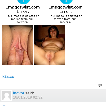
k2s.cc
incvor
said:
18/01/2019
02:32