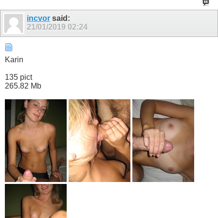
incvor
said:
21/01/2019
02:24
Karin
135 pict
265.82 Mb