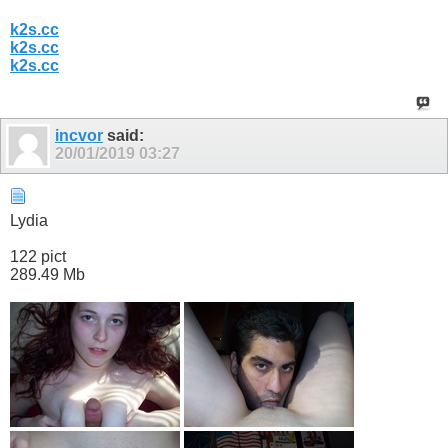
k2s.cc
k2s.cc
k2s.cc
incvor
said:
20/01/2019
03:27
Lydia
122 pict
289.49 Mb