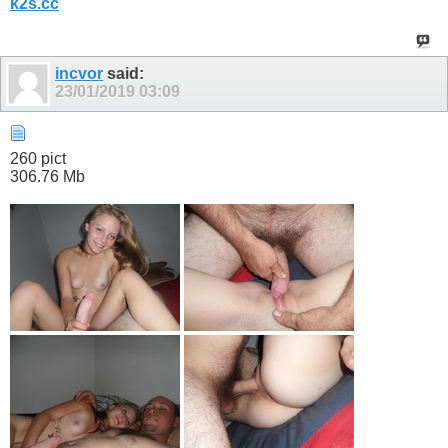
k2s.cc
incvor
said:
23/01/2019
03:09
260 pict
306.76 Mb