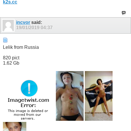
k2s.cc
incvor
said:
19/01/2019
04:37
Lelik from Russia
820 pict
1.62 Gb