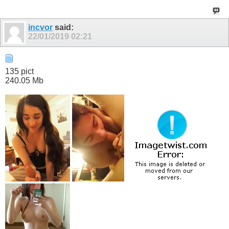
incvor
said:
22/01/2019
02:21
135 pict
240.05 Mb