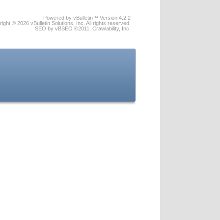
Powered by vBulletin™ Version 4.2.2
ight © 2026 vBulletin Solutions, Inc. All rights reserved.
SEO by vBSEO ©2011, Crawlability, Inc.