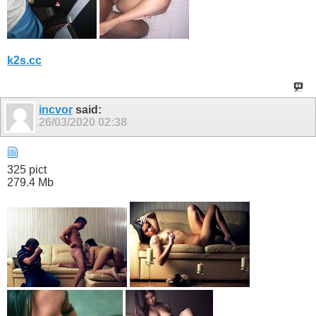
k2s.cc
incvor
said:
26/03/2020
02:38
325 pict
279.4 Mb