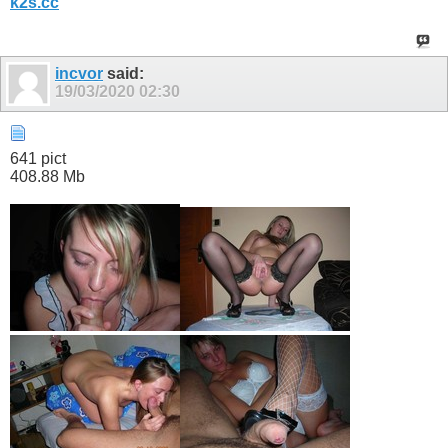
k2s.cc
incvor
said:
19/03/2020
02:30
641 pict
408.88 Mb