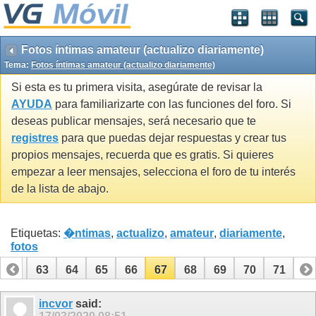
Fotos íntimas amateur (actualizo diariamente)
Tema:
Fotos íntimas amateur (actualizo diariamente)
Si esta es tu primera visita, asegúrate de revisar la
AYUDA
para familiarizarte con las funciones del foro. Si
deseas publicar mensajes, será necesario que te
registres
para que puedas dejar respuestas y crear tus
propios mensajes, recuerda que es gratis. Si quieres
empezar a leer mensajes, selecciona el foro de tu interés
de la lista de abajo.
Etiquetas:
�ntimas
,
actualizo
,
amateur
,
diariamente
,
fotos
62
63
64
65
66
67
68
69
70
71
incvor
said: