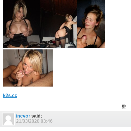
k2s.cc
incvor
said:
21/03/2020
03:46