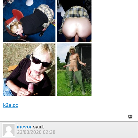
k2s.cc
incvor
said:
23/03/2020
02:38