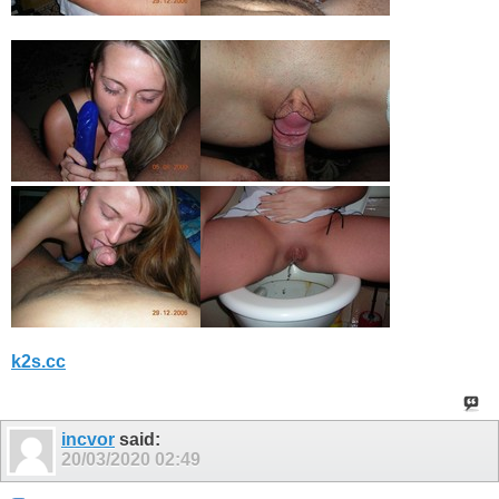
k2s.cc
incvor
said:
20/03/2020
02:49