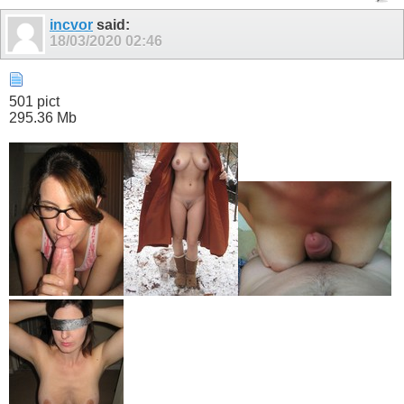
incvor
said:
18/03/2020
02:46
501 pict
295.36 Mb