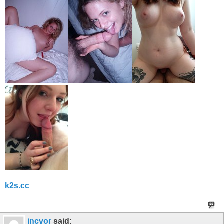
k2s.cc
incvor
said: