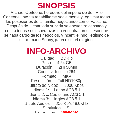
SINOPSIS
Michael Corleone, heredero del imperio de don Vito
Corleone, intenta rehabilitarse socialmente y legitimar todas
las posesiones de la familia negociando con el Vaticano.
Después de luchar toda su vida se encuentra cansado y
centra todas sus esperanzas en encontrar un sucesor que
se haga cargo de los negocios. Vincent, el hijo ilegítimo de
su hermano Sonny, parece ser el elegido.
INFO-ARCHIVO
Calidad: ... BDRip
Peso: ... 4.54 GB
Duración: ... 2Hr 50Min
Codec video: ... x264
Formato: ... MKV
Resolución: ... Full HD1080p
Bitrate del video: ... 3000 Kbps
Idioma 1: ... Latino AC3 5.1
Idioma 2: ... Castellano AC3 5.1
Idioma 3: ... Ingles AC3 5.1
Bitrate Audios: ... 256 Kb/s 48.0KHz
Subtitulos: ... Si
Extraer con: ...
WINRAR