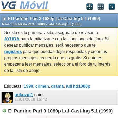
El Padrino Part 3 1080p Lat-Cast-Ing 5.1 (1990)
Tema:
El Padrino Part 3 1080p Lat-Cast-Ing 5.1 (1990)
Si esta es tu primera visita, asegúrate de revisar la
AYUDA
para familiarizarte con las funciones del foro. Si
deseas publicar mensajes, será necesario que te
registres
para que puedas dejar respuestas y crear tus
propios mensajes, recuerda que es gratis. Si quieres
empezar a leer mensajes, selecciona el foro de tu interés
de la lista de abajo.
Etiquetas:
1990
,
crimen
,
drama
,
full hd1080p
gokuzgt1
said:
11/01/2019
16:42
El Padrino Part 3 1080p Lat-Cast-Ing 5.1 (1990)