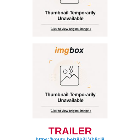
TRAILER
https://youtu.be/z8h3LVb8cl8