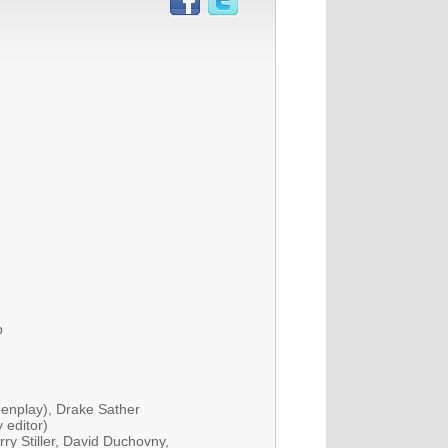
p
eenplay), Drake Sather
 editor)
rry Stiller, David Duchovny,