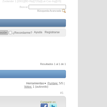
Zoolander 1 [2001][BD-Rip][720p][Lat-Cas-Ing][VS]
Buscar
Búsqueda Avanzada
Ayuda
Registrarse
¿Recordarme?
Resultados 1 al 1 de 1
Herramientas
Puntaje:
5
/5 |
Votos:
1
(autovoto)
#1
Compartir en: