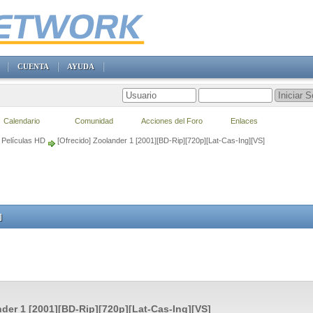
CUENTA
AYUDA
Calendario
Comunidad
Acciones del Foro
Enlaces
Películas HD
[Ofrecido] Zoolander 1 [2001][BD-Rip][720p][Lat-Cas-Ing][VS]
]
der 1 [2001][BD-Rip][720p][Lat-Cas-Ing][VS]