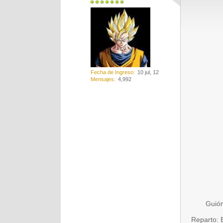
Fecha de Ingreso
10 jul, 12
Mensajes
4,992
Guión
Reparto: B