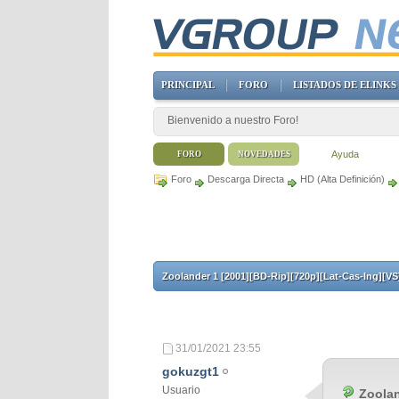
PRINCIPAL
FORO
LISTADOS DE ELINKS
Bienvenido a nuestro Foro!
Ayuda
FORO
NOVEDADES
Foro
Descarga Directa
HD (Alta Definición)
Zoolander 1 [2001][BD-Rip][720p][Lat-Cas-Ing][VS
31/01/2021
23:55
gokuzgt1
Usuario
Zoolan