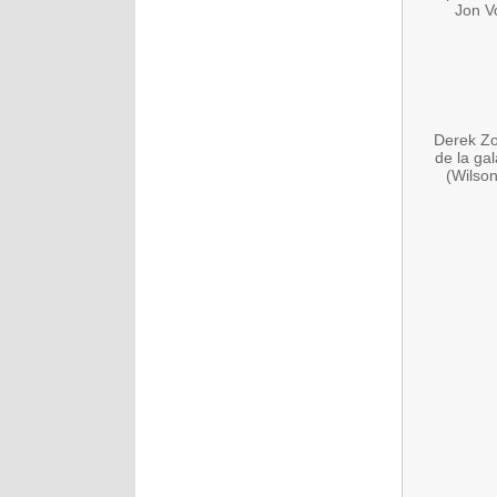
Jon V
Derek Zo
de la ga
(Wilson