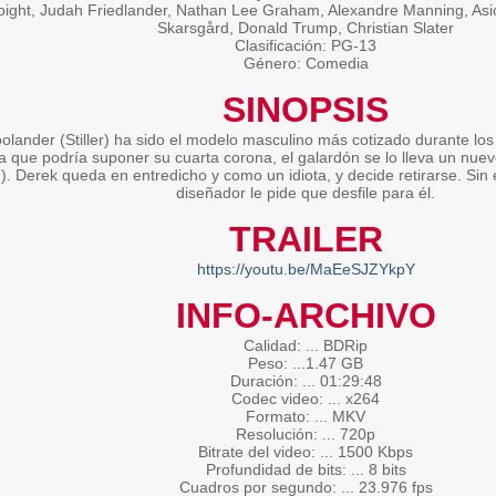
oight, Judah Friedlander, Nathan Lee Graham, Alexandre Manning, Asi
Skarsgård, Donald Trump, Christian Slater
Clasificación: PG-13
Género: Comedia
SINOPSIS
olander (Stiller) ha sido el modelo masculino más cotizado durante los
la que podría suponer su cuarta corona, el galardón se lo lleva un nu
). Derek queda en entredicho y como un idiota, y decide retirarse. Sin
diseñador le pide que desfile para él.
TRAILER
https://youtu.be/MaEeSJZYkpY
INFO-ARCHIVO
Calidad: ... BDRip
Peso: ...1.47 GB
Duración: ... 01:29:48
Codec video: ... x264
Formato: ... MKV
Resolución: ... 720p
Bitrate del video: ... 1500 Kbps
Profundidad de bits: ... 8 bits
Cuadros por segundo: ... 23.976 fps