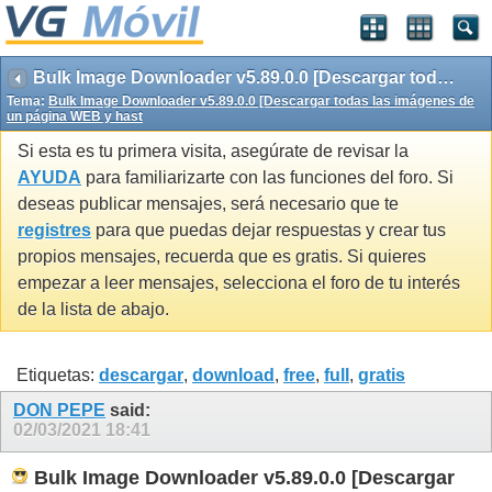
Bulk Image Downloader v5.89.0.0 [Descargar todas las imágenes de un página WEB y hast
Tema:
Bulk Image Downloader v5.89.0.0 [Descargar todas las imágenes de
un página WEB y hast
Si esta es tu primera visita, asegúrate de revisar la
AYUDA
para familiarizarte con las funciones del foro. Si
deseas publicar mensajes, será necesario que te
registres
para que puedas dejar respuestas y crear tus
propios mensajes, recuerda que es gratis. Si quieres
empezar a leer mensajes, selecciona el foro de tu interés
de la lista de abajo.
Etiquetas:
descargar
,
download
,
free
,
full
,
gratis
DON PEPE
said:
02/03/2021
18:41
Bulk Image Downloader v5.89.0.0 [Descargar