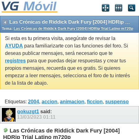
Las Crónicas de Riddick Dark Fury [2004] HDRip Trial Latino m720p
Tema:
Las Crónicas de Riddick Dark Fury [2004] HDRip Trial Latino m720p
Si esta es tu primera visita, asegúrate de revisar la
AYUDA
para familiarizarte con las funciones del foro. Si
deseas publicar mensajes, será necesario que te
registres
para que puedas dejar respuestas y crear tus
propios mensajes, recuerda que es gratis. Si quieres
empezar a leer mensajes, selecciona el foro de tu interés
de la lista de abajo.
Etiquetas:
2004
,
accion
,
animacion
,
ficcion
,
suspenso
gokuzgt1
said:
13/03/2023
01:11
Las Crónicas de Riddick Dark Fury [2004]
HDRip Trial Latino m720p