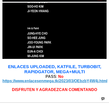
ENLACES UPLOADED, KATFILE, TURBOBIT,
RAPIDGATOR, MEGA+MULTI
PASS
:
No
https://www.enlacesenmega.tk/2023/03/OEbzbY4W4j.html
DISFRUTEN Y AGRADEZCAN COMENTANDO