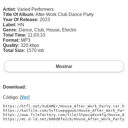
Artist:
Varied Performers
Title Of Album:
After Work Club Dance Party
Year Of Release:
2023
Label:
HN
Genre:
Dance, Club, House, Electro
Total Time:
11:03:10
Format:
MP3
Quality:
320 kbps
Total Size:
1570 mb
Mostrar
Download:
Código: [
Ver
]
https://htfl.net/XuEmMEr/House_After_Work_Party.rar.htm
https://katfile.com/5vftiwpggwue/House_After_Work_Party
https://www.filefactory.com/file/5tpwiqdxv4fg/House_Aft
https://mc.d-ld.net/806d8fe2c6/House_After_Work_Party.