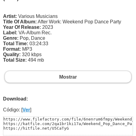
Artist:
Various Musicians
Title Of Album:
After Work: Weekend Pop Dance Party
Year Of Release:
2023
Label:
VA-Album Rec.
Genre:
Pop, Dance
Total Time:
03:24:33
Format:
MP3
Quality:
320 kbps
Total Size:
494 mb
Mostrar
Download:
Código: [
Ver
]
https://www.filefactory.com/file/6nenrum6fmpy/Weekend_P
https://katfile.com/2qa1br1ki17a/Weekend_Pop_Dance_Part
https://hitfile.net/U5CaTyG