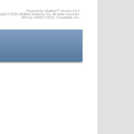
Powered by vBulletin™ Version 4.2.2
ight © 2026 vBulletin Solutions, Inc. All rights reserved.
SEO by vBSEO ©2011, Crawlability, Inc.