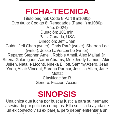
FICHA-TECNICA
Título original: Code 8 Part II m1080p
Otro título: Código 8: Renegados (Parte II) m1080p
Año: (2024)
Duración: 101 min
País: Canada, USA
Dirección: Jeff Chan
Guión: Jeff Chan (writer), Chris Paré (writer), Sherren Lee
(writer), Jesse LaVercombe (writer)
Reparto: Stephen Amell, Robbie Amell, Alex Mallari Jr.,
Sirena Gulamgaus, Aaron Abrams, Moe Jeudy-Lamour, Akiel
Julien, Natalie Liconti, Nneka Elliott, Sammy Azero, Jean
Yoon, Altair Vincent, Sarena Parmar, Jessica Allen, Jane
Moffat
Clasificación: R
Género: Ficcion, Accion
SINOPSIS
Una chica que lucha por buscar justicia para su hermano
asesinado por policías corruptos. Ella solicita la ayuda de
un ex convicto y su ex pareja, pero deben enfrentar a un