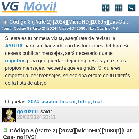
Código 8 (Parte 2) [2024][MicroHD][1080p][Lat-Cas-Ing][VS]
Tema:
Código 8 (Parte 2) [2024][MicroHD][1080p][Lat-Cas-Ing][VS]
Si esta es tu primera visita, asegúrate de revisar la
AYUDA
para familiarizarte con las funciones del foro. Si
deseas publicar mensajes, será necesario que te
registres
para que puedas dejar respuestas y crear tus
propios mensajes, recuerda que es gratis. Si quieres
empezar a leer mensajes, selecciona el foro de tu interés
de la lista de abajo.
Etiquetas:
2024
,
accion
,
ficcion
,
hdrip
,
trial
gokuzgt1
said:
29/02/2024
23:11
Código 8 (Parte 2) [2024][MicroHD][1080p][Lat-
Cas-Ing][VS]