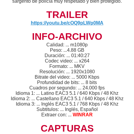
sargento de policía muy respetado y bien protegido.
TRAILER
https://youtu.be/cOQ9pLWp0MA
INFO-ARCHIVO
Calidad: ... m1080p
Peso: ...4.88 GB
Duración: ... 01:40:27
Codec video: ... x264
Formato: ... MKV
Resolución: ... 1920x1080
Bitrate del video: ... 5000 Kbps
Profundidad de bits: ... 8 bits
Cuadros por segundo: ... 24.000 fps
Idioma 1: ... Latino EAC3 5.1 / 640 Kbps / 48 Khz
Idioma 2: ... Castellano EAC3 5.1 / 640 Kbps / 48 Khz
Idioma 3: ... Inglés EAC3 5.1 / 768 Kbps / 48 Khz
Subtitulos: ... Inglés, Español
Extraer con: ...
WINRAR
CAPTURAS