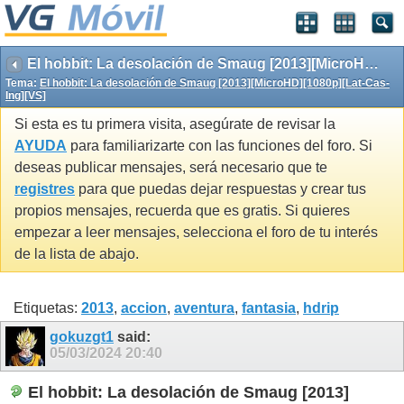
El hobbit: La desolación de Smaug [2013][MicroHD][1080p][Lat-Cas-Ing][VS]
Tema:
El hobbit: La desolación de Smaug [2013][MicroHD][1080p][Lat-Cas-
Ing][VS]
Si esta es tu primera visita, asegúrate de revisar la
AYUDA
para familiarizarte con las funciones del foro. Si
deseas publicar mensajes, será necesario que te
registres
para que puedas dejar respuestas y crear tus
propios mensajes, recuerda que es gratis. Si quieres
empezar a leer mensajes, selecciona el foro de tu interés
de la lista de abajo.
Etiquetas:
2013
,
accion
,
aventura
,
fantasia
,
hdrip
gokuzgt1
said:
05/03/2024
20:40
El hobbit: La desolación de Smaug [2013]