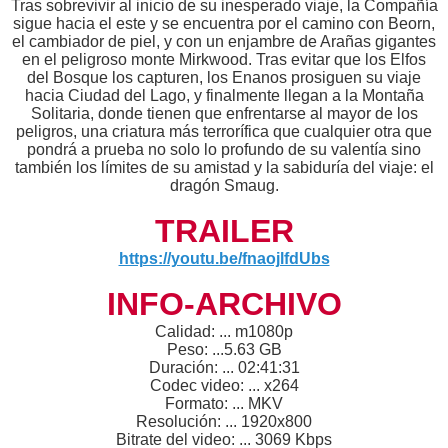
Tras sobrevivir al inicio de su inesperado viaje, la Compañía
sigue hacia el este y se encuentra por el camino con Beorn,
el cambiador de piel, y con un enjambre de Arañas gigantes
en el peligroso monte Mirkwood. Tras evitar que los Elfos
del Bosque los capturen, los Enanos prosiguen su viaje
hacia Ciudad del Lago, y finalmente llegan a la Montaña
Solitaria, donde tienen que enfrentarse al mayor de los
peligros, una criatura más terrorífica que cualquier otra que
pondrá a prueba no solo lo profundo de su valentía sino
también los límites de su amistad y la sabiduría del viaje: el
dragón Smaug.
TRAILER
https://youtu.be/fnaojlfdUbs
INFO-ARCHIVO
Calidad: ... m1080p
Peso: ...5.63 GB
Duración: ... 02:41:31
Codec video: ... x264
Formato: ... MKV
Resolución: ... 1920x800
Bitrate del video: ... 3069 Kbps