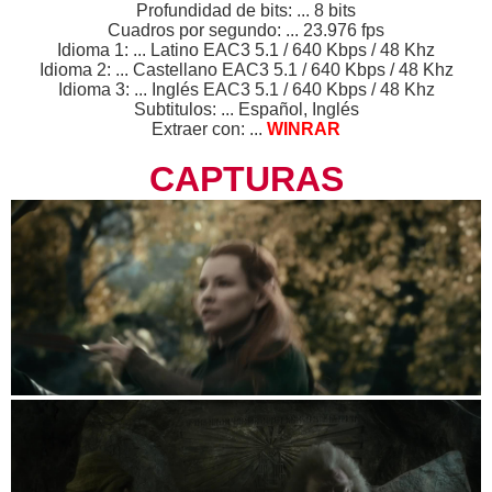
Profundidad de bits: ... 8 bits
Cuadros por segundo: ... 23.976 fps
Idioma 1: ... Latino EAC3 5.1 / 640 Kbps / 48 Khz
Idioma 2: ... Castellano EAC3 5.1 / 640 Kbps / 48 Khz
Idioma 3: ... Inglés EAC3 5.1 / 640 Kbps / 48 Khz
Subtitulos: ... Español, Inglés
Extraer con: ...
WINRAR
CAPTURAS