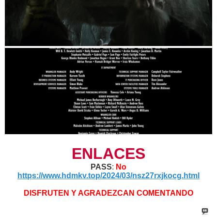
ENLACES
PASS
:
No
https://www.hdmkv.top/2024/03/nsz27rxjkocg.html
DISFRUTEN Y AGRADEZCAN COMENTANDO