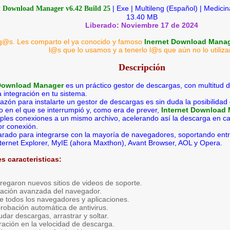
| Exe | Multileng (Español) | Medicin
t Download Manager v6.42 Build 25
13.40 MB
Liberado: Noviembre 17 de 2024
g@s. Les comparto el ya conocido y famoso
Inernet Download Mana
l@s que lo usamos y a tenerlo l@s que aún no lo utiliza
Descripción
 Download Manager
es un práctico gestor de descargas, con multitud 
 integración en tu sistema.
azón para instalarte un gestor de descargas es sin duda la posibilida
o en el que se interrumpió y, como era de prever,
Internet Download
iples conexiones a un mismo archivo, acelerando así la descarga en c
or conexión.
rado para integrarse con la mayoría de navegadores, soportando entre 
nternet Explorer, MyIE (ahora Maxthon), Avant Browser, AOL y Opera.
es caracteristicas:
regaron nuevos sitios de videos de soporte.
ración avanzada del navegador.
e todos los navegadores y aplicaciones.
obación automática de antivirus.
dar descargas, arrastrar y soltar.
ración en la velocidad de descarga.