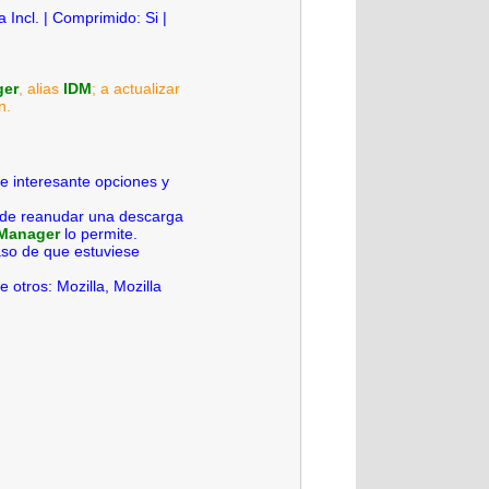
a Incl. | Comprimido: Si |
ger
, alias
IDM
; a actualizar
n.
de interesante opciones y
d de reanudar una descarga
 Manager
lo permite.
aso de que estuviese
otros: Mozilla, Mozilla