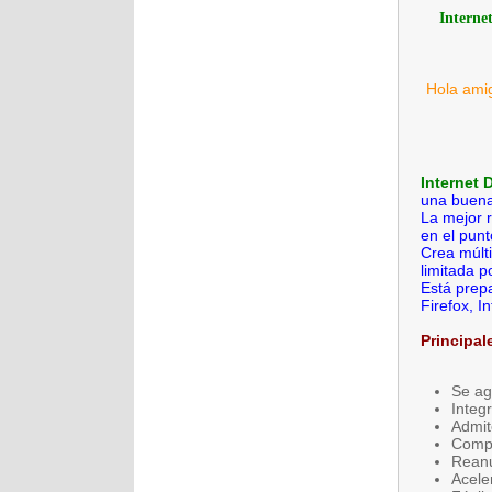
Interne
Hola ami
Internet
una buena
La mejor r
en el punt
Crea múlt
limitada p
Está prepa
Firefox, I
Principal
Se ag
Integ
Admit
Compr
Reanu
Acele