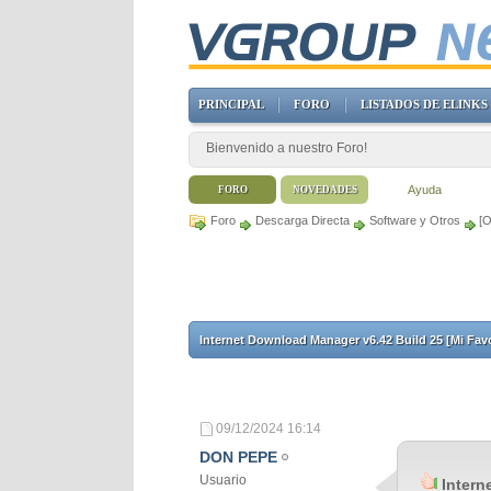
PRINCIPAL
FORO
LISTADOS DE ELINKS
Bienvenido a nuestro Foro!
Ayuda
FORO
NOVEDADES
Foro
Descarga Directa
Software y Otros
[O
Internet Download Manager v6.42 Build 25 [Mi Fav
09/12/2024
16:14
DON PEPE
Usuario
Intern