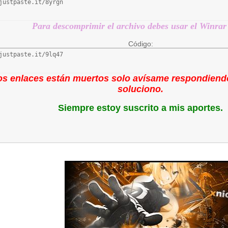
justpaste.it/8yrgn
Para descomprimir el archivo debes usar el Winrar
Código:
justpaste.it/9lq47
los enlaces están muertos solo avísame respondiendo
soluciono.
Siempre estoy suscrito a mis aportes.