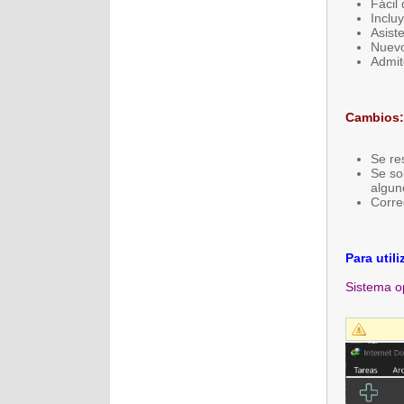
Fácil 
Inclu
Asist
Nuevo
Admit
Cambios:
Se re
Se so
algun
Corre
Para util
Sistema o