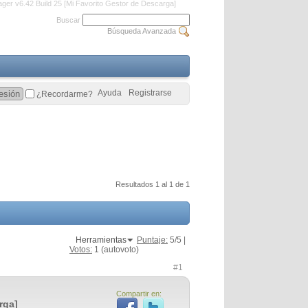
ger v6.42 Build 25 [Mi Favorito Gestor de Descarga]
Buscar
Búsqueda Avanzada
Ayuda
Registrarse
¿Recordarme?
Resultados 1 al 1 de 1
Herramientas
Puntaje:
5
/5 |
Votos:
1
(autovoto)
#1
Compartir en:
rga]