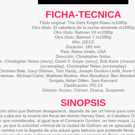
FICHA-TECNICA
Título original: The Dark Knight Rises m1080p
Otro título: El caballero de la noche asciende m1080p
Otro título: Batman VII m1080p
Otro título: Batman 7 m1080p
Año: (2012)
Duración: 165 min
País: Reino Unido, USA
Dirección: Christopher Nolan
n: Christopher Nolan (story), David S. Goyer (story), Bob Kane (charac
(screenplay), Christopher Nolan (screenplay)
Christian Bale, Gary Oldman, Tom Hardy, Joseph Gordon-Levitt, Anne H
eeman, Michael Caine, Matthew Modine, Alon Aboutboul, Ben Mendel
Sunjata, Aidan Gillen, Sam Kennard
Clasificación: PG-13
Género: Accion, Crimen, Drama, Suspenso
SINOPSIS
ho años que Batman desapareció, dejando de ser un héroe para convert
a culpa por la muerte del fiscal del distrito Harvey Dent, el Caballero O
lo que consideraba, al igual que el Comisario Gordon, un bien mayor. L
, ya que la actividad criminal de la ciudad de Gotham se ve aplacada g
 cambia con la llegada de una astuta gata ladrona que pretende llevar 