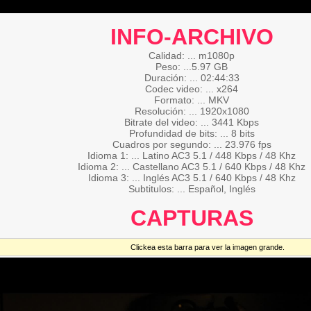
INFO-ARCHIVO
Calidad: ... m1080p
Peso: ...5.97 GB
Duración: ... 02:44:33
Codec video: ... x264
Formato: ... MKV
Resolución: ... 1920x1080
Bitrate del video: ... 3441 Kbps
Profundidad de bits: ... 8 bits
Cuadros por segundo: ... 23.976 fps
Idioma 1: ... Latino AC3 5.1 / 448 Kbps / 48 Khz
Idioma 2: ... Castellano AC3 5.1 / 640 Kbps / 48 Khz
Idioma 3: ... Inglés AC3 5.1 / 640 Kbps / 48 Khz
Subtitulos: ... Español, Inglés
CAPTURAS
Clickea esta barra para ver la imagen grande.