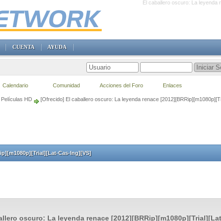
El caballero oscuro: La leyenda 
CUENTA
AYUDA
Calendario
Comunidad
Acciones del Foro
Enlaces
Películas HD
[Ofrecido] El caballero oscuro: La leyenda renace [2012][BRRip][m1080p][Tr
ip][m1080p][Trial][Lat-Cas-Ing][VS]
allero oscuro: La leyenda renace [2012][BRRip][m1080p][Trial][La