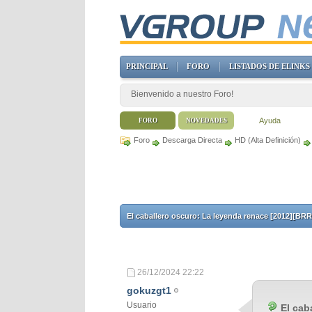
PRINCIPAL
FORO
LISTADOS DE ELINKS
Bienvenido a nuestro Foro!
Ayuda
FORO
NOVEDADES
Foro
Descarga Directa
HD (Alta Definición)
El caballero oscuro: La leyenda renace [2012][BRR
26/12/2024
22:22
gokuzgt1
Usuario
El cab