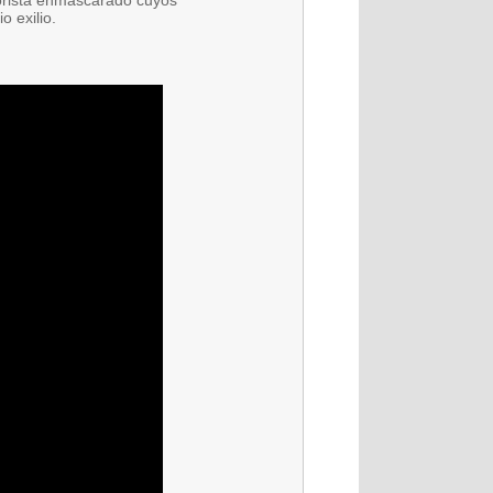
orista enmascarado cuyos
 exilio.