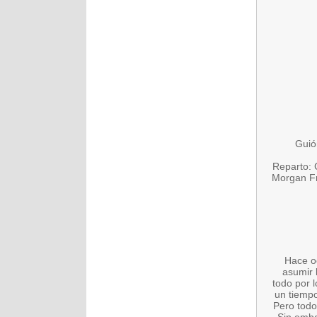
Guió
Reparto: 
Morgan Fr
Hace oc
asumir l
todo por 
un tiempo
Pero todo