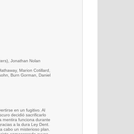
ters), Jonathan Nolan
athaway, Marion Cotillard,
sohn, Burn Gorman, Daniel
irse en un fugitivo. Al
scuro decidió sacrificarlo
a mentira funciona durante
racias a la dura Ley Dent.
a cabo un misterioso plan.