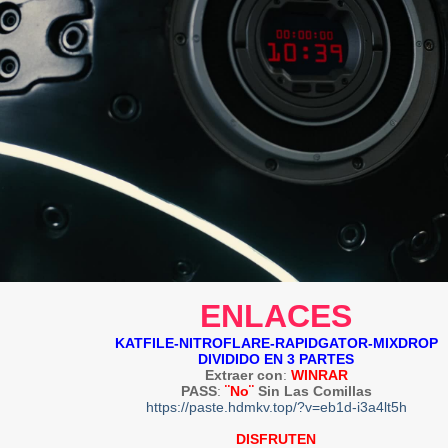
ENLACES
KATFILE-NITROFLARE-RAPIDGATOR-MIXDROP
DIVIDIDO EN 3 PARTES
Extraer con
:
WINRAR
PASS
:
¨No¨
Sin Las Comillas
https://paste.hdmkv.top/?v=eb1d-i3a4lt5h
DISFRUTEN