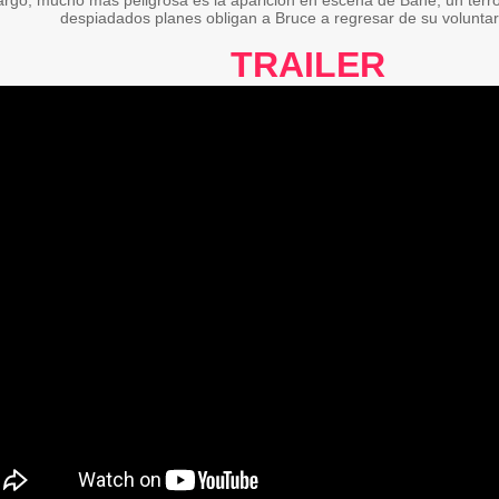
rgo, mucho más peligrosa es la aparición en escena de Bane, un terr
despiadados planes obligan a Bruce a regresar de su voluntario
TRAILER