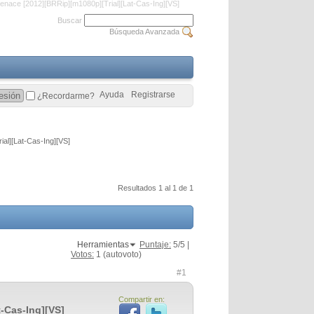
renace [2012][BRRip][m1080p][Trial][Lat-Cas-Ing][VS]
Buscar
Búsqueda Avanzada
Ayuda
Registrarse
¿Recordarme?
ial][Lat-Cas-Ing][VS]
Resultados 1 al 1 de 1
Herramientas
Puntaje:
5
/5 |
Votos:
1
(autovoto)
#1
Compartir en:
t-Cas-Ing][VS]