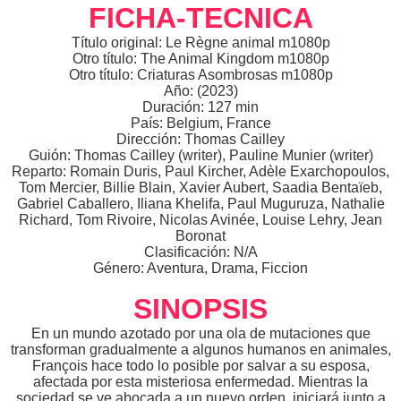
FICHA-TECNICA
Título original: Le Règne animal m1080p
Otro título: The Animal Kingdom m1080p
Otro título: Criaturas Asombrosas m1080p
Año: (2023)
Duración: 127 min
País: Belgium, France
Dirección: Thomas Cailley
Guión: Thomas Cailley (writer), Pauline Munier (writer)
Reparto: Romain Duris, Paul Kircher, Adèle Exarchopoulos,
Tom Mercier, Billie Blain, Xavier Aubert, Saadia Bentaïeb,
Gabriel Caballero, Iliana Khelifa, Paul Muguruza, Nathalie
Richard, Tom Rivoire, Nicolas Avinée, Louise Lehry, Jean
Boronat
Clasificación: N/A
Género: Aventura, Drama, Ficcion
SINOPSIS
En un mundo azotado por una ola de mutaciones que
transforman gradualmente a algunos humanos en animales,
François hace todo lo posible por salvar a su esposa,
afectada por esta misteriosa enfermedad. Mientras la
sociedad se ve abocada a un nuevo orden, iniciará junto a