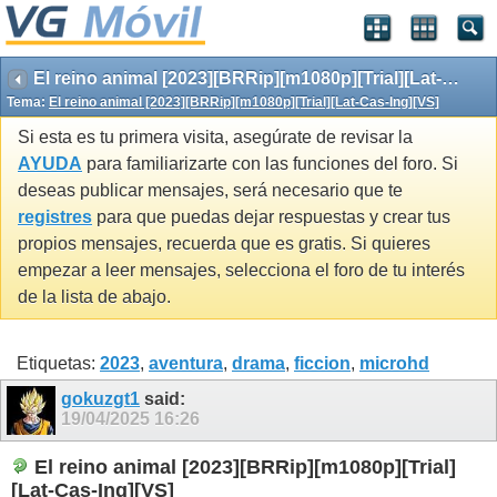
El reino animal [2023][BRRip][m1080p][Trial][Lat-Cas-Ing][VS]
Tema:
El reino animal [2023][BRRip][m1080p][Trial][Lat-Cas-Ing][VS]
Si esta es tu primera visita, asegúrate de revisar la
AYUDA
para familiarizarte con las funciones del foro. Si
deseas publicar mensajes, será necesario que te
registres
para que puedas dejar respuestas y crear tus
propios mensajes, recuerda que es gratis. Si quieres
empezar a leer mensajes, selecciona el foro de tu interés
de la lista de abajo.
Etiquetas:
2023
,
aventura
,
drama
,
ficcion
,
microhd
gokuzgt1
said:
19/04/2025
16:26
El reino animal [2023][BRRip][m1080p][Trial]
[Lat-Cas-Ing][VS]