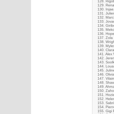
128. Rigob
129. Rena
130. Injae
131. Julie
132. Marc
133. Jovan
134. Girib
135. Meko
136. Hope
137. Zola 
138. Wrig
139. Myle
140. Clara
141. Alex
142. Jere
143. Soolk
144. Louan
145. Julin
146. Oliv
147. Vila
148. Shaw
149. Ahma 
150. Zaho
151. Hozi
152. Hele
153. Sabr
154. Pier
155. Gigi 