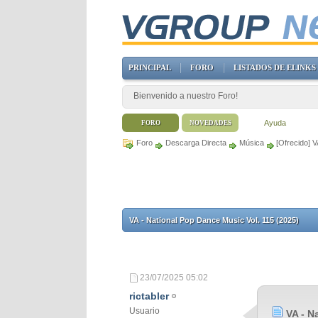
PRINCIPAL
FORO
LISTADOS DE ELINKS
Bienvenido a nuestro Foro!
Ayuda
FORO
NOVEDADES
Foro
Descarga Directa
Música
[Ofrecido] 
VA - National Pop Dance Music Vol. 115 (2025)
23/07/2025
05:02
rictabler
Usuario
VA - N