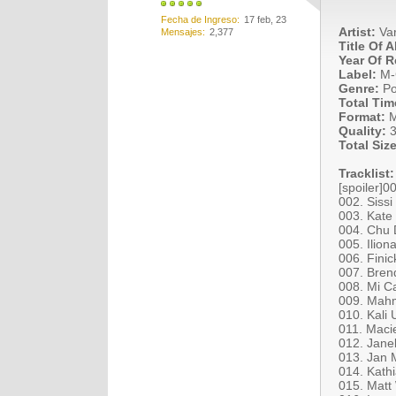
Fecha de Ingreso
17 feb, 23
Artist:
Var
Mensajes
2,377
Title Of 
Year Of R
Label:
M-
Genre:
Po
Total Tim
Format:
M
Quality:
3
Total Size
Tracklist:
[spoiler]0
002. Sissi
003. Kate 
004. Chu 
005. Ilion
006. Fini
007. Bren
008. Mi C
009. Mah
010. Kali 
011. Maci
012. Jane
013. Jan 
014. Kathi
015. Matt