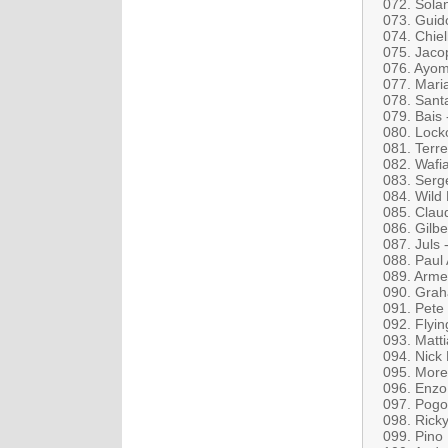
072. Solan
073. Guido
074. Chiel
075. Jacop
076. Ayom
077. Mari
078. San
079. Bais 
080. Loc
081. Terre
082. Wafi
083. Serg
084. Wild 
085. Clau
086. Gilbe
087. Juls
088. Paul 
089. Arme
090. Grah
091. Pete
092. Flyin
093. Matti
094. Nick
095. Moret
096. Enzo
097. Pogo
098. Rick
099. Pino 