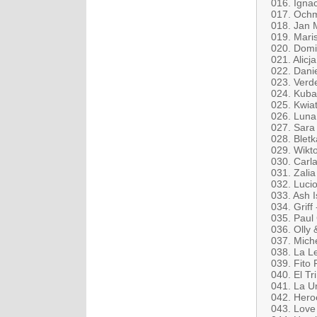
016. Ignac
017. Ochm
018. Jan 
019. Mari
020. Domi
021. Alic
022. Dani
023. Verde
024. Kuba
025. Kwiat
026. Luna
027. Sara
028. Blet
029. Wikt
030. Carl
031. Zalia
032. Luci
033. Ash I
034. Griff
035. Paul 
036. Olly 
037. Mich
038. La Le
039. Fito
040. El Tr
041. La U
042. Hero
043. Love