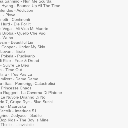
ea Sannino - Nun Me Scurda
 Hyang - Bounce Up All The Time
Mendes - Addiction
. - Piove
etti - Continenti
Hurd - Die For It
n Vega - Mi Vida Mi Muerte
 Biloba - Quello Che Vuoi
 - Wuha
sm - Beautiful Lie
y Cooper - Under My Skin
 Levant - Exile
 Pokela - Puolivarjo
li Rize - Fear & Dread
- Suivre Le Bleu
a - Time Out
tina - T'es Pas La
Camikert - Dame Dame
ri Sas - Pomeriggi Catastrofici
- Princesse Chaos
co Ruggeri - La Caverna Di Platone
- Le Nuvole Diranno Di No
do 7, Grupo Rye - Blue Sushi
ina - Maaruska
lectrik - Interlude 51
grino, Zodyaco - Sadite
 Bop Kids - The Boy Is Mine
hiele - L'invisibile