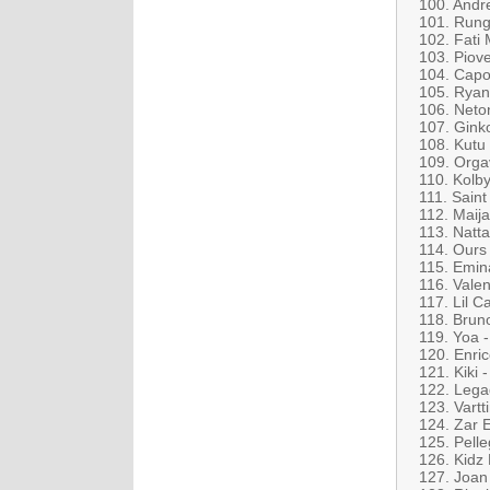
100. Andr
101. Rung
102. Fati 
103. Piove
104. Capon
105. Ryan 
106. Neto
107. Ginko
108. Kutu
109. Orgav
110. Kolb
111. Saint
112. Maija
113. Natta
114. Ours 
115. Emin
116. Valen
117. Lil 
118. Bruno
119. Yoa 
120. Enri
121. Kiki 
122. Lega
123. Vartt
124. Zar E
125. Pelle
126. Kidz
127. Joan T