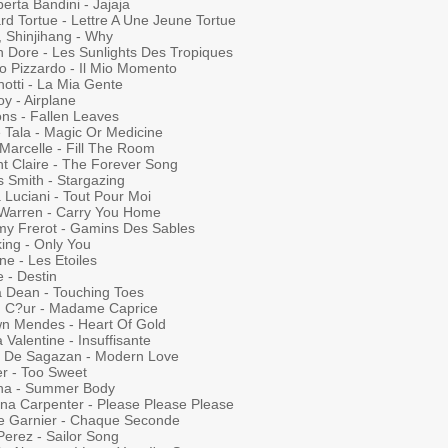
erta Bandini - Jajaja
rd Tortue - Lettre A Une Jeune Tortue
, Shinjihang - Why
n Dore - Les Sunlights Des Tropiques
o Pizzardo - Il Mio Momento
otti - La Mia Gente
oy - Airplane
ns - Fallen Leaves
 Tala - Magic Or Medicine
Marcelle - Fill The Room
ht Claire - The Forever Song
s Smith - Stargazing
 Luciani - Tout Pour Moi
 Warren - Carry You Home
my Frerot - Gamins Des Sables
ing - Only You
e - Les Etoiles
e - Destin
ia Dean - Touching Toes
in C?ur - Madame Caprice
n Mendes - Heart Of Gold
Valentine - Insuffisante
 De Sagazan - Modern Love
er - Too Sweet
na - Summer Body
ina Carpenter - Please Please Please
re Garnier - Chaque Seconde
Perez - Sailor Song