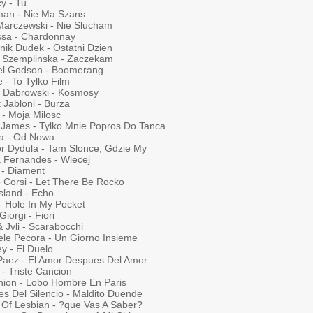
y - Tu
an - Nie Ma Szans
Marczewski - Nie Slucham
ssa - Chardonnay
nik Dudek - Ostatni Dzien
ja Szemplinska - Zaczekam
el Godson - Boomerang
 - To Tylko Film
 Dabrowski - Kosmosy
 Jabloni - Burza
 - Moja Milosc
 James - Tylko Mnie Popros Do Tanca
ka - Od Nowa
or Dydula - Tam Slonce, Gdzie My
a Fernandes - Wiecej
 - Diament
o Corsi - Let There Be Rocko
sland - Echo
 - Hole In My Pocket
Giorgi - Fiori
& Jvli - Scarabocchi
ele Pecora - Un Giorno Insieme
y - El Duelo
 Paez - El Amor Despues Del Amor
i - Triste Cancion
nion - Lobo Hombre En Paris
es Del Silencio - Maldito Duende
 Of Lesbian - ?que Vas A Saber?