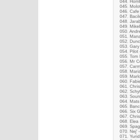
044. Homb
045. Molo
046. Cafe
047. Baci
048. Jara
049. Mikel
050. Andr
051. Mana
052. Dunc
053. Gary
054. Pilot
055. Tom
056. Mr C
057. Carm
058. Mari
059. Marl
060. Fabie
061. Chris
062. Schy
063. Soun
064. Mats
065. Banc
066. Six G
067. Chri
068. Elea 
069. Spag
070. Nej'
071. Yuri