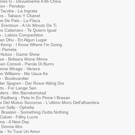
res G - Devuelveme A Mi Chica
tov - Pendejo
 Tacvba - La Ingrata
los - Tabaco Y Chanel
be De Palo - La Flaca
 Erentxun - A Un Minuto De Ti
es Calamaro - Te Quiero Igual
 - Labios Compartidos
an Dhu - En Algun Lugar
 Kemp - I Know Where I'm Going
 - Pamela
 Hickox - Game Show
ee - Bribiara Wone Mmre
en Consoli - Parole Di Burro
anne Mirage - Venere
on Williams - Me Uaua Ke
 - Boulevardier
ter Sjogren - Dar Rosor Aldrig Dor
tts - For Lange Sen
ders - Min Barndomstad
 Radberg - Peta In En Pinne I Brasan
o Del Mutuo Soccorso - L'ultimo Moro Dell'alhambra
un Sally - Ophelia
s Braaten - Something Outta Nothing
Calvet - Filthy Lucre
na - A New Day
 - Donne-Moi
dia - Yo Tuve Un Amor