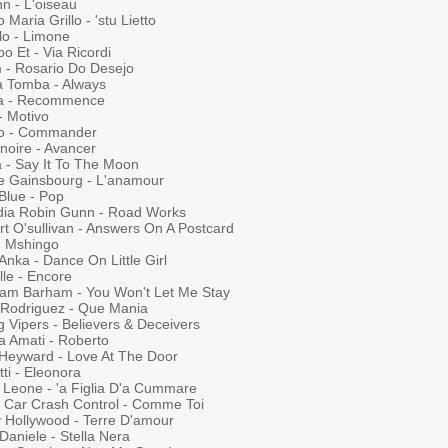
n - L'oiseau
 Maria Grillo - 'stu Lietto
lo - Limone
o Et - Via Ricordi
 - Rosario Do Desejo
a Tomba - Always
ta - Recommence
- Motivo
ko - Commander
noire - Avancer
a - Say It To The Moon
e Gainsbourg - L'anamour
Blue - Pop
dia Robin Gunn - Road Works
rt O'sullivan - Answers On A Postcard
 - Mshingo
Anka - Dance On Little Girl
lle - Encore
am Barham - You Won't Let Me Stay
 Rodriguez - Que Mania
g Vipers - Believers & Deceivers
a Amati - Roberto
 Heyward - Love At The Door
ti - Eleonora
 Leone - 'a Figlia D'a Cummare
 Car Crash Control - Comme Toi
y Hollywood - Terre D'amour
Daniele - Stella Nera