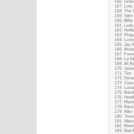
156. Graci
157. Lola
158. The 
159. Sdm 
160. Billie
161. Lady
162. Nell
163. Pingui
164. Lored
165. Jay 
166. Moda
167. Fran
168. La N
169. Mi B
170. Jason
171. Tiot 
172. Dina
173. Zaza
174. Luiza
175. Band
176. Heat
177. Mari
178. Baust
179. Niko
180. Yous
181. Wacc
182. Mimm
183. Bad 