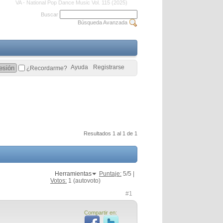
VA - National Pop Dance Music Vol. 115 (2025)
Buscar
Búsqueda Avanzada
Ayuda
Registrarse
¿Recordarme?
Resultados 1 al 1 de 1
Herramientas
Puntaje:
5
/5 |
Votos:
1
(autovoto)
#1
Compartir en: