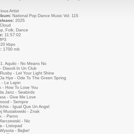
ious Artist
Album:
National Pop Dance Music Vol. 115
elease:
2025
Cloud
p, Folk, Dance
e:
11:57:02
P3
20 kbps
:
1700 mb
01. Aquilo - No Means No
 - Diavoli In Un Club
Rusby - Let Your Light Shine
Da Hye - Ode To The Green Spring
a - Le Lapin
ck - How To Lose You
da Janz - Seabirds
asa - Give Me Love
mood - Sempre
Uchis - Igual Que Un Angel
ej Musialowski - Znak
k. - Parno
Marczewski - Nic
a - Listopad
 Wysota - Bejbe!