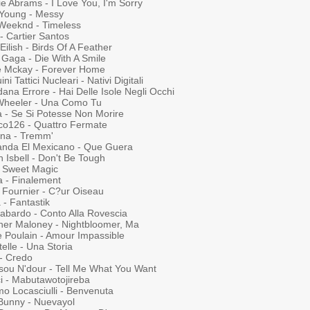
e Abrams - I Love You, I'm Sorry
 Young - Messy
Weeknd - Timeless
- Cartier Santos
 Eilish - Birds Of A Feather
 Gaga - Die With A Smile
ie Mckay - Forever Home
ni Tattici Nucleari - Nativi Digitali
ana Errore - Hai Delle Isole Negli Occhi
Wheeler - Una Como Tu
 - Se Si Potesse Non Morire
co126 - Quattro Fermate
ina - Tremm'
anda El Mexicano - Que Guera
 Isbell - Don't Be Tough
- Sweet Magic
a - Finalement
 Fournier - C?ur Oiseau
 - Fantastik
abardo - Conto Alla Rovescia
her Maloney - Nightbloomer, Ma
e Poulain - Amour Impassible
elle - Una Storia
 - Credo
sou N'dour - Tell Me What You Want
i - Mabutawotojireba
o Locasciulli - Benvenuta
Bunny - Nuevayol