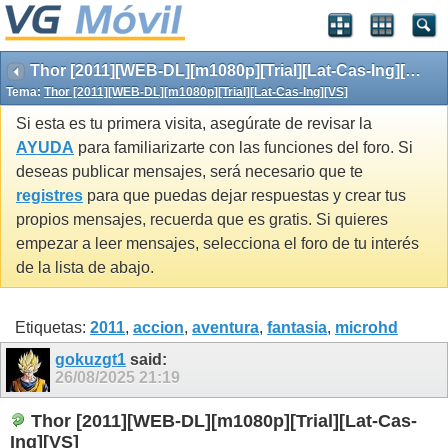
Thor [2011][WEB-DL][m1080p][Trial][Lat-Cas-Ing][VS]
Tema:
Thor [2011][WEB-DL][m1080p][Trial][Lat-Cas-Ing][VS]
Si esta es tu primera visita, asegúrate de revisar la
AYUDA
para familiarizarte con las funciones del foro. Si
deseas publicar mensajes, será necesario que te
registres
para que puedas dejar respuestas y crear tus
propios mensajes, recuerda que es gratis. Si quieres
empezar a leer mensajes, selecciona el foro de tu interés
de la lista de abajo.
Etiquetas:
2011
,
accion
,
aventura
,
fantasia
,
microhd
gokuzgt1
said:
26/08/2025
21:19
Thor [2011][WEB-DL][m1080p][Trial][Lat-Cas-
Ing][VS]