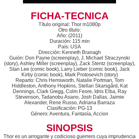
FICHA-TECNICA
Título original: Thor m1080p
Otro título:
Año: (2011)
Duración: 115 min
País: USA
Dirección: Kenneth Branagh
Guión: Don Payne (screenplay), J. Michael Straczynski
(story), Ashley Miller (screenplay), Zack Stentz (screenplay),
Stan Lee (comic book), Larry Lieber (comic book), Jack
Kirby (comic book), Mark Protosevich (story)
Reparto: Chris Hemsworth, Natalie Portman, Tom
Hiddleston, Anthony Hopkins, Stellan Skarsgård, Kat
Dennings, Clark Gregg, Colm Feore, Idris Elba, Ray
Stevenson, Tadanobu Asano, Josh Dallas, Jaimie
Alexander, Rene Russo, Adriana Barraza
Clasificación: PG-13
Género: Aventura, Fantasía, Accion
SINOPSIS
Thor es un arrogante y codicioso guerrero cuya imprudencia