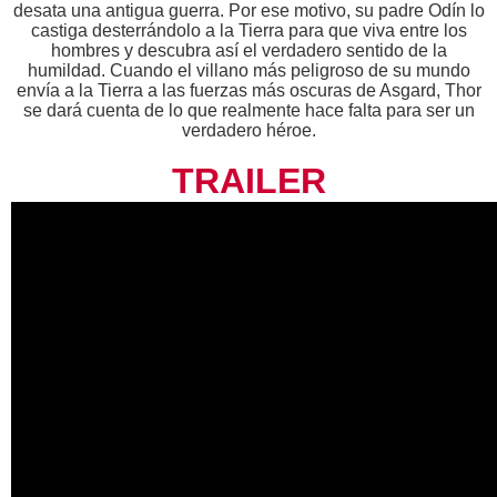
desata una antigua guerra. Por ese motivo, su padre Odín lo
castiga desterrándolo a la Tierra para que viva entre los
hombres y descubra así el verdadero sentido de la
humildad. Cuando el villano más peligroso de su mundo
envía a la Tierra a las fuerzas más oscuras de Asgard, Thor
se dará cuenta de lo que realmente hace falta para ser un
verdadero héroe.
TRAILER