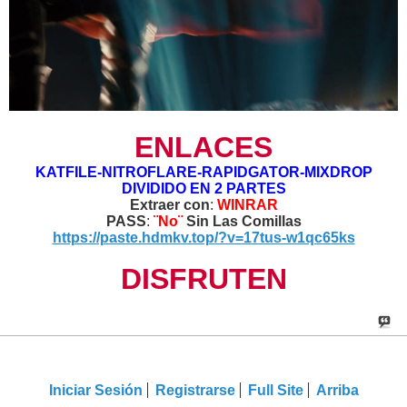
ENLACES
KATFILE-NITROFLARE-RAPIDGATOR-MIXDROP
DIVIDIDO EN 2 PARTES
Extraer con
:
WINRAR
PASS
:
¨No¨
Sin Las Comillas
https://paste.hdmkv.top/?v=17tus-w1qc65ks
DISFRUTEN
Iniciar Sesión
Registrarse
Full Site
Arriba