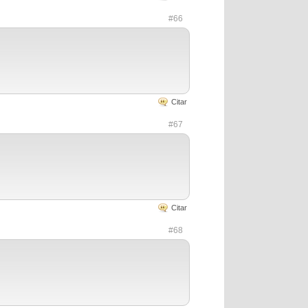
#66
Citar
#67
Citar
#68