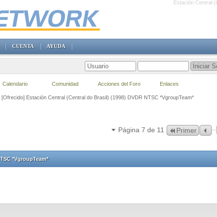
Estación Central 
CUENTA
AYUDA
Calendario
Comunidad
Acciones del Foro
Enlaces
[Ofrecido] Estación Central (Central do Brasil) (1998) DVDR NTSC *VgroupTeam*
...
Página 7 de 11
Primer
R NTSC *VgroupTeam*