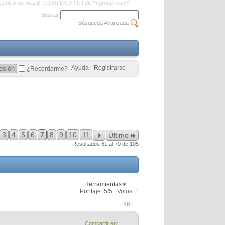
(Central do Brasil) (1998) DVDR NTSC *VgroupTeam*
Buscar
Búsqueda Avanzada
Ayuda
Registrarse
¿Recordarme?
3
4
5
6
7
8
9
10
11
Último
Resultados 61 al 70 de 105
Herramientas
Puntaje:
5
/5 |
Votos:
1
#61
Compartir en: