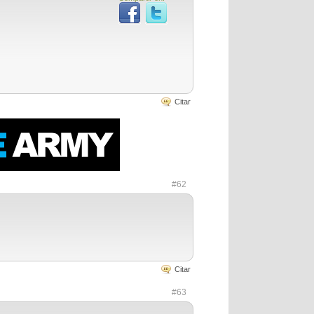
Citar
#62
Citar
#63