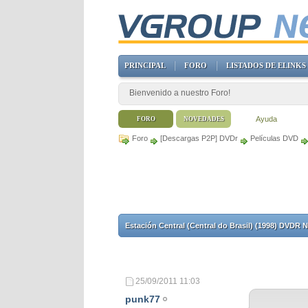
PRINCIPAL
FORO
LISTADOS DE ELINKS
Bienvenido a nuestro Foro!
Ayuda
FORO
NOVEDADES
Foro
[Descargas P2P] DVDr
Películas DVD
Estación Central (Central do Brasil) (1998) DVD
25/09/2011
11:03
punk77