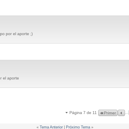
po por el aporte ;)
r el aporte
...
Página 7 de 11
Primer
«
Tema Anterior
|
Próximo Tema
»