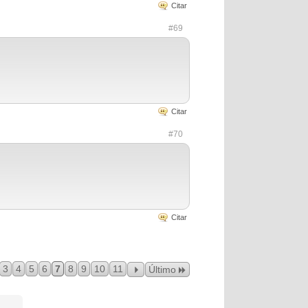
Citar
#69
Citar
#70
Citar
3
4
5
6
7
8
9
10
11
Último