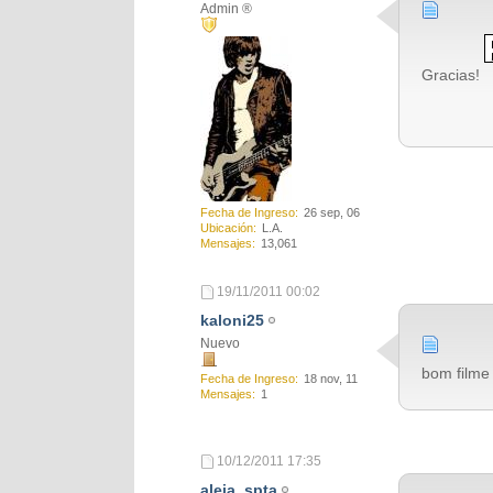
Admin ®
Gracias!
Fecha de Ingreso
26 sep, 06
Ubicación
L.A.
Mensajes
13,061
19/11/2011
00:02
kaloni25
Nuevo
bom filme
Fecha de Ingreso
18 nov, 11
Mensajes
1
10/12/2011
17:35
aleja_spta