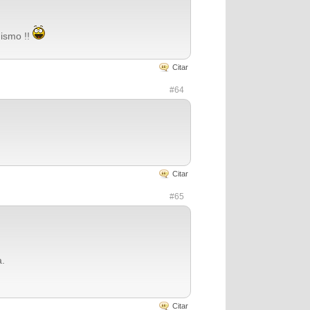
mismo !!
Citar
#64
Citar
#65
a.
Citar