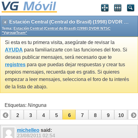
Estación Central (Central do Brasil) (1998) DVDR NTSC *VgroupTeam*
Tema:
Estación Central (Central do Brasil) (1998) DVDR NTSC
*VgroupTeam*
Si esta es tu primera visita, asegúrate de revisar la
AYUDA
para familiarizarte con las funciones del foro. Si
deseas publicar mensajes, será necesario que te
registres
para que puedas dejar respuestas y crear tus
propios mensajes, recuerda que es gratis. Si quieres
empezar a leer mensajes, selecciona el foro de tu interés
de la lista de abajo.
Etiquetas:
Ninguna
1
2
3
4
5
6
7
8
9
10
11
michelleo
said:
23/08/2011
02:54