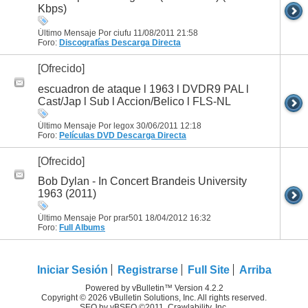
Kbps)
Último Mensaje Por ciufu 11/08/2011
21:58
Foro:
Discografías
Descarga Directa
[Ofrecido]
escuadron de ataque l 1963 l DVDR9 PAL l
Cast/Jap l Sub l Accion/Belico l FLS-NL
Último Mensaje Por legox 30/06/2011
12:18
Foro:
Películas DVD
Descarga Directa
[Ofrecido]
Bob Dylan - In Concert Brandeis University
1963 (2011)
Último Mensaje Por prar501 18/04/2012
16:32
Foro:
Full Albums
Iniciar Sesión
Registrarse
Full Site
Arriba
Powered by vBulletin™ Version 4.2.2
Copyright © 2026 vBulletin Solutions, Inc. All rights reserved.
SEO by vBSEO ©2011, Crawlability, Inc.