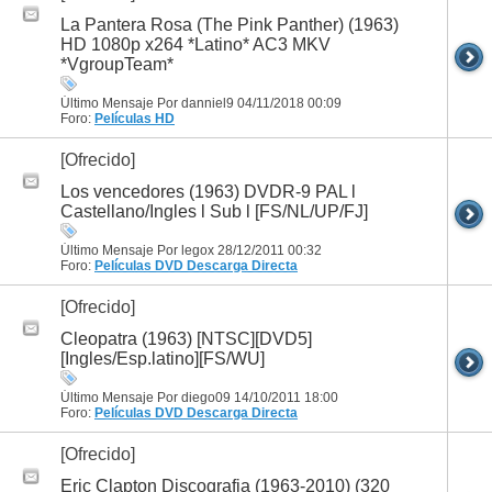
La Pantera Rosa (The Pink Panther) (1963)
HD 1080p x264 *Latino* AC3 MKV
*VgroupTeam*
Último Mensaje Por danniel9 04/11/2018
00:09
Foro:
Películas HD
[Ofrecido]
Los vencedores (1963) DVDR-9 PAL l
Castellano/Ingles l Sub l [FS/NL/UP/FJ]
Último Mensaje Por legox 28/12/2011
00:32
Foro:
Películas DVD
Descarga Directa
[Ofrecido]
Cleopatra (1963) [NTSC][DVD5]
[Ingles/Esp.latino][FS/WU]
Último Mensaje Por diego09 14/10/2011
18:00
Foro:
Películas DVD
Descarga Directa
[Ofrecido]
Eric Clapton Discografia (1963-2010) (320