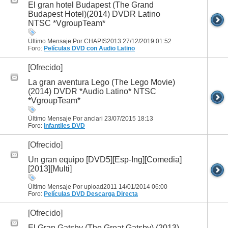
El gran hotel Budapest (The Grand
Budapest Hotel)(2014) DVDR Latino
NTSC *VgroupTeam*
Último Mensaje Por CHAPIS2013 27/12/2019
01:52
Foro:
Películas DVD con Audio Latino
[Ofrecido]
La gran aventura Lego (The Lego Movie)
(2014) DVDR *Audio Latino* NTSC
*VgroupTeam*
Último Mensaje Por anclari 23/07/2015
18:13
Foro:
Infantiles DVD
[Ofrecido]
Un gran equipo [DVD5][Esp-Ing][Comedia]
[2013][Multi]
Último Mensaje Por upload2011 14/01/2014
06:00
Foro:
Películas DVD
Descarga Directa
[Ofrecido]
El Gran Gatsby (The Great Gatsby) (2013)