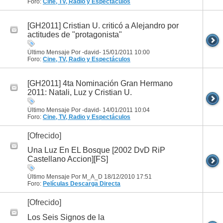
Foro:
Cine, TV, Radio y Espectáculos
[GH2011] Cristian U. criticó a Alejandro por
actitudes de "protagonista"
Último Mensaje Por -david- 15/01/2011
10:00
Foro:
Cine, TV, Radio y Espectáculos
[GH2011] 4ta Nominación Gran Hermano
2011: Natali, Luz y Cristian U.
Último Mensaje Por -david- 14/01/2011
10:04
Foro:
Cine, TV, Radio y Espectáculos
[Ofrecido]
Una Luz En EL Bosque [2002 DvD RiP
Castellano Accion][FS]
Último Mensaje Por M_A_D 18/12/2010
17:51
Foro:
Películas
Descarga Directa
[Ofrecido]
Los Seis Signos de la