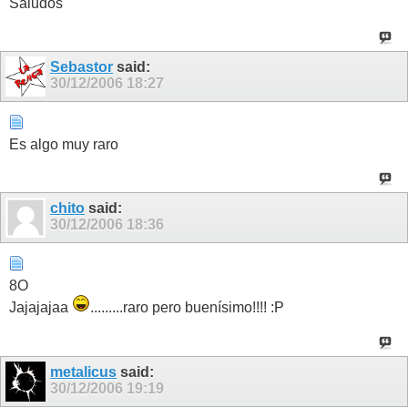
Saludos
Sebastor
said:
30/12/2006
18:27
Es algo muy raro
chito
said:
30/12/2006
18:36
8O
Jajajajaa
.........raro pero buenísimo!!!! :P
metalicus
said:
30/12/2006
19:19