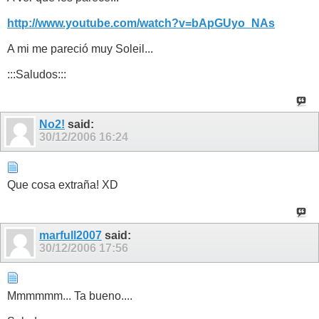
http://www.youtube.com/watch?v=bApGUyo_NAs
A mi me pareció muy Soleil...
:::Saludos:::
No2!
said:
30/12/2006
16:24
Que cosa extraña! XD
marfull2007
said:
30/12/2006
17:56
Mmmmmm... Ta bueno....