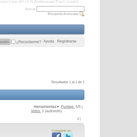
inessCards MX v4.75 [Multilenguaje] [Patch Incluido]
Buscar
Búsqueda Avanzada
Ayuda
Registrarse
¿Recordarme?
Resultados 1 al 1 de 1
Herramientas
Puntaje:
5
/5 |
Votos:
1
(autovoto)
#1
Compartir en: