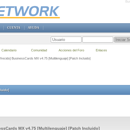
Bus
CUENTA
AYUDA
Calendario
Comunidad
Acciones del Foro
Enlaces
frecido] BusinessCards MX v4.75 [Multilenguaje] [Patch Incluido]
luido]
ssCards MX v4.75 [Multilenguaje] [Patch Incluido]