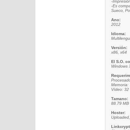
-Impresió
-Es compat
Sueco, Pol
Ano:
2012
Idioma:
Multilengu
Versión:
x86, x64
El S.O. c
Windows XP
Requerim
Procesado
Memoria:
Vídeo: 32
Tamano:
88.79 MB
Hoster:
Uploaded,
Linkcrypt