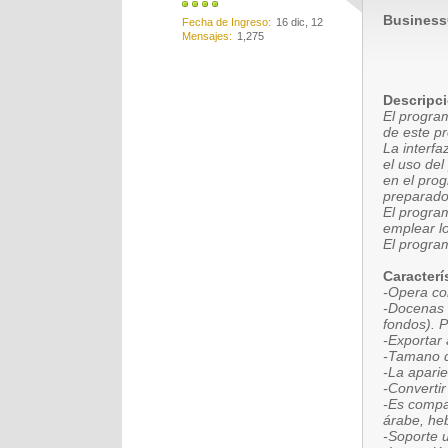
BusinessC
Fecha de Ingreso
16 dic, 12
Mensajes
1,275
Descripc
El progra
de este pr
La interf
el uso de
en el prog
preparado
El program
emplear l
El program
Caracterí
-Opera con
-Docenas d
fondos). P
-Exportar 
-Tamano d
-La aparie
-Convertir
-Es compat
árabe, he
-Soporte 