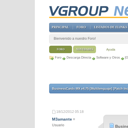
PRINCIPAL
FORO
LISTADOS DE ELINKS
Bienvenido a nuestro Foro!
Ayuda
FORO
NOVEDADES
Foro
Descarga Directa
Software y Otros
[O
BusinessCards MX v4.75 [Multilenguaje] [Patch Inc
18/12/2012
05:18
M3amante
Usuario
Busine