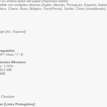
n en ambos lados del papel (impresión doble)
ible con múltiples idiomas (Inglés, Alemán, Portugués, Espanol, Itali
aco, Checo, Ruso, Búlgaro, Farsi(Persa), Serbio, Chino (simplificado
aje [inc. Espanol]
ompatible:
 / Vista / 7 / 8
ientos Mínimos:
r: 1 GHz
 512 MB
 MB
 Cloudzer
er [Links Protegidos]: