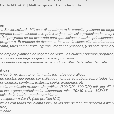
ards MX v4.75 [Multilenguaje] [Patch Incluido]
ión:
ma BusinessCards MX está disenado para la creación y diseno de tarjet
ograma podrás disenar e imprimir tarjetas de visita profesionales muy 
az del programa se ha disenado para que incluso usuarios principiante
l programa. El proceso de diseno se basa en la colocación de elemento
rama, tales como: texto, figuras, imágenes y fondos, y su libre despla
.
a emplea plantillas de tarjetas de visita, las cuales podemos prepara
os modelos de tarjetas que ofrece el programa.
a cuenta con aproximadamente 750 plantillas de tarjetas de visita .
sticas:
 jpg, bmp, wmf , png ,tiff y más formatos de gráficos
e efectos que puede ser utilizado mientras se trabaja sobre todos los 
or ejemplo: sombras, texturas, sepia, gradientes etc.
a alta resolución archivos de gráficos (300 DPI , 600 DPI) pdf, jpg, tiff,
e las tarjetas profesionales disenadas: min - 70×40, max - 105×65
ncia de la interfaz puede cambiarse
 y exportar a CMYK (con perfiles ICC)
ibles con todos los idiomas incluso los que se leen de derecha a izqu
breo)
unicode