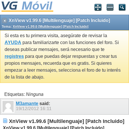
XnView v1.99.6 [Multilenguaje] [Patch Incluido]
Tema:
XnView v1.99.6 [Multilenguaje] [Patch Incluido]
Si esta es tu primera visita, asegúrate de revisar la
AYUDA
para familiarizarte con las funciones del foro. Si
deseas publicar mensajes, será necesario que te
registres
para que puedas dejar respuestas y crear tus
propios mensajes, recuerda que es gratis. Si quieres
empezar a leer mensajes, selecciona el foro de tu interés
de la lista de abajo.
Etiquetas:
Ninguna
M3amante
said:
19/12/2012
16:11
XnView v1.99.6 [Multilenguaje] [Patch Incluido]
XnView v1.99.6 [Multilenguaje] [Patch Incluido]