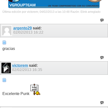
Última edición por victorem; 04/02/2013 a las
10:48
Razón:
Elink arreglado
argento29
said:
02/02/2013
16:22
gracias
victorem
said:
02/02/2013
16:35
Excelente Punk