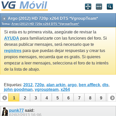
Argo (2012) HD 720p x264 DTS *VgroupTeam*
Tema:
Argo (2012) HD 720p x264 DTS *VgroupTeam*
Si esta es tu primera visita, asegúrate de revisar la
AYUDA
para familiarizarte con las funciones del foro. Si
deseas publicar mensajes, será necesario que te
registres
para que puedas dejar respuestas y crear tus
propios mensajes, recuerda que es gratis. Si quieres
empezar a leer mensajes, selecciona el foro de tu interés
de la lista de abajo.
Etiquetas:
2012
,
720p
,
alan arkin
,
argo
,
ben affleck
,
dts
,
john goodman
,
vgroupteam
,
x264
1
2
3
4
5
6
7
8
9
10
11
punk77
said:
02/02/2013
16:06