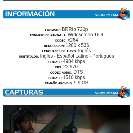
BRRip 720p
FORMATO:
Widescreen 16:9
FORMATO DE PANTALLA:
x264
CODEC:
1280 x 536
RESOLUCION:
Inglés
LENGUAJES DE AUDIO:
Inglés - Español Latino - Portugués
SUBTITULOS:
4984 kbps
BITRATE:
23.976
FPS:
DTS
CODEC AUDIO:
1510 kbps
BITRATE:
5.9 GB
TAMAÑO ARCHIVO: