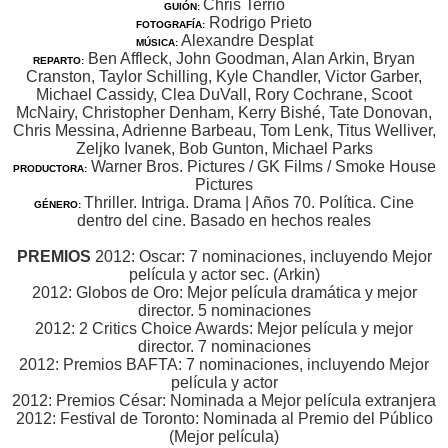
Chris Terrio
GUIÓN:
Rodrigo Prieto
FOTOGRAFÍA:
Alexandre Desplat
MÚSICA:
Ben Affleck, John Goodman, Alan Arkin, Bryan
REPARTO:
Cranston, Taylor Schilling, Kyle Chandler, Victor Garber,
Michael Cassidy, Clea DuVall, Rory Cochrane, Scoot
McNairy, Christopher Denham, Kerry Bishé, Tate Donovan,
Chris Messina, Adrienne Barbeau, Tom Lenk, Titus Welliver,
Zeljko Ivanek, Bob Gunton, Michael Parks
Warner Bros. Pictures / GK Films / Smoke House
PRODUCTORA:
Pictures
Thriller. Intriga. Drama | Años 70. Política. Cine
GÉNERO:
dentro del cine. Basado en hechos reales
PREMIOS
2012: Oscar: 7 nominaciones, incluyendo Mejor
película y actor sec. (Arkin)
2012: Globos de Oro: Mejor película dramática y mejor
director. 5 nominaciones
2012: 2 Critics Choice Awards: Mejor película y mejor
director. 7 nominaciones
2012: Premios BAFTA: 7 nominaciones, incluyendo Mejor
película y actor
2012: Premios César: Nominada a Mejor película extranjera
2012: Festival de Toronto: Nominada al Premio del Público
(Mejor película)