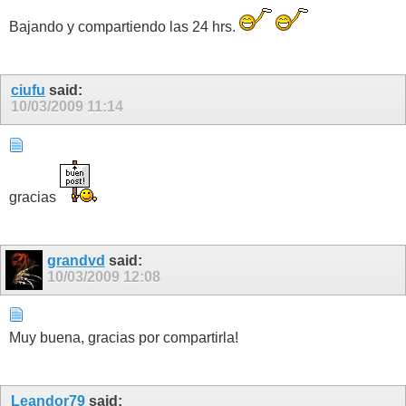
Bajando y compartiendo las 24 hrs.
ciufu
said:
10/03/2009
11:14
gracias
grandvd
said:
10/03/2009
12:08
Muy buena, gracias por compartirla!
Leandor79
said: