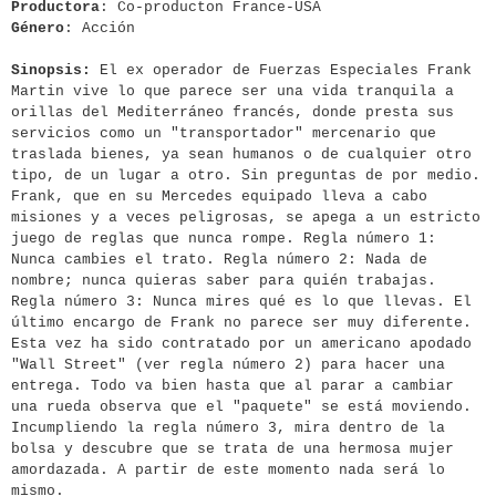
Productora
: Co-producton France-USA
Género
: Acción
Sinopsis:
El ex operador de Fuerzas Especiales Frank
Martin vive lo que parece ser una vida tranquila a
orillas del Mediterráneo francés, donde presta sus
servicios como un "transportador" mercenario que
traslada bienes, ya sean humanos o de cualquier otro
tipo, de un lugar a otro. Sin preguntas de por medio.
Frank, que en su Mercedes equipado lleva a cabo
misiones y a veces peligrosas, se apega a un estricto
juego de reglas que nunca rompe. Regla número 1:
Nunca cambies el trato. Regla número 2: Nada de
nombre; nunca quieras saber para quién trabajas.
Regla número 3: Nunca mires qué es lo que llevas. El
último encargo de Frank no parece ser muy diferente.
Esta vez ha sido contratado por un americano apodado
"Wall Street" (ver regla número 2) para hacer una
entrega. Todo va bien hasta que al parar a cambiar
una rueda observa que el "paquete" se está moviendo.
Incumpliendo la regla número 3, mira dentro de la
bolsa y descubre que se trata de una hermosa mujer
amordazada. A partir de este momento nada será lo
mismo.