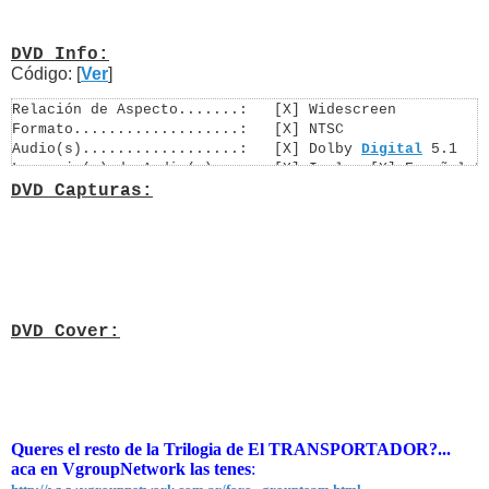
DVD Info:
Código: [
Ver
]
Relación de Aspecto.......:   [X] Widescreen

Formato...................:   [X] NTSC

Audio(s)..................:   [X] Dolby 
Digital
 5.1 

Lenguaje(s) de Audio(s)...:   [X] Ingles 
[X] Español L
Subtítulos................:   [X] Ingles [X] Español La
DVD Capturas:
Extras....................:   [X] Si

Zona......................:   [X] Libre de Zona [ ] Ot
DVD Cover:
Queres el resto de la Trilogia de El TRANSPORTADOR?...
aca en VgroupNetwork las tenes
: