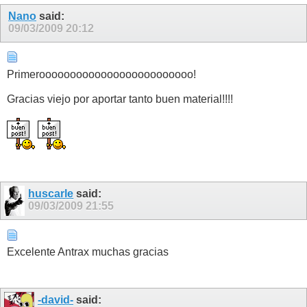
Nano
said:
09/03/2009
20:12
Primerooooooooooooooooooooooooo!
Gracias viejo por aportar tanto buen material!!!!
huscarle
said:
09/03/2009
21:55
Excelente Antrax muchas gracias
-david-
said: