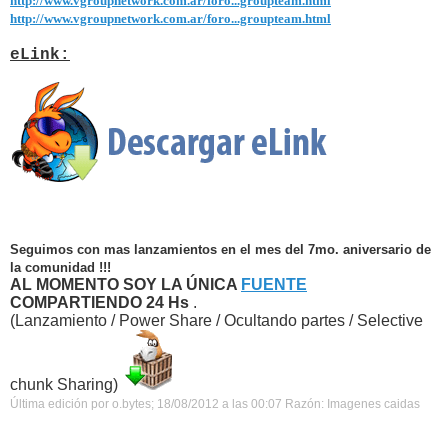
http://www.vgroupnetwork.com.ar/foro...groupteam.html
http://www.vgroupnetwork.com.ar/foro...groupteam.html
eLink:
Seguimos con mas lanzamientos en el mes del 7mo. aniversario de
la comunidad !!!
AL MOMENTO SOY LA ÚNICA
FUENTE
COMPARTIENDO 24 Hs
.
(Lanzamiento / Power Share / Ocultando partes / Selective
chunk Sharing)
Última edición por o.bytes; 18/08/2012 a las
00:07
Razón:
Imagenes caidas