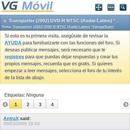
Transporter (2002) DVD-R NTSC (Audio Latino) *VgroupTeam*
Tema:
Transporter (2002) DVD-R NTSC (Audio Latino) *VgroupTeam*
Si esta es tu primera visita, asegúrate de revisar la
AYUDA
para familiarizarte con las funciones del foro. Si
deseas publicar mensajes, será necesario que te
registres
para que puedas dejar respuestas y crear tus
propios mensajes, recuerda que es gratis. Si quieres
empezar a leer mensajes, selecciona el foro de tu interés
de la lista de abajo.
Etiquetas:
Ninguna
1
2
3
4
AntraX
said:
09/03/2009
19:04