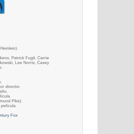
 Heinlein).
kens, Patrick Fugit, Carrie
jkowski, Lee Norris, Casey
e.
s.
r director.
año.
ícula.
amund Pike).
película.
ntury Fox