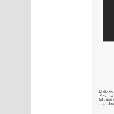
El día d
Pike) ha 
felicida
sospechos