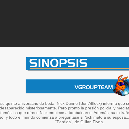
e su quinto aniversario de boda, Nick Dunne (Ben Affleck) informa qu
desaparecido misteriosamente. Pero pronto la presión policial y mediát
d doméstica que ofrece Nick empiece a tambalearse. Además, su extraña
o, y todo el mundo comienza a preguntase si Nick mató a su esposa... 
"Perdida", de Gillian Flynn.