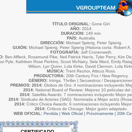
TÍTULO ORIGINAL:
Gone Girl.
AÑO:
2014.
DURACIÓN:
149 min.
PAÍS:
Australia.
DIRECCIÓN:
Michael Spierig, Peter Spierig.
GUIÓN:
Michael Spierig, Peter Spierig (Historia corta: Robert A.
FOTOGRAFÍA:
Jeff Cronenweth.
O:
Ben Affleck, Rosamund Pike, Neil Patrick Harris, Tyler Perry, Kim Dic
si Pyle, Kathleen Rose Perkins, Scoot McNairy, Sela Ward, Emily Rata
Wilson, Lyn Quinn, Lola Kirke, David Clennon, Lola Kirk
MÚSICA:
Trent Reznor, Atticus Ross.
PRODUCTORA:
20th Century Fox / New Regency.
GÉNERO:
Intriga. Thriller | Secuestros / Desaparicione
PREMIOS:
2014:
Globos de Oro: 4 nominaciones incluyendo Mejo
2014:
National Board of Review: Mejores 10 películas del 
2014:
Satellite Awards: 7 nominaciones incluyendo Mejor pel
2014:
Sindicato de Actores (SAG): Nominada a Mejor actriz (Ros
2014:
Critics Choice Awards: 6 nominaciones incluyendo Mejor 
2014:
Críticos de Chicago: Mejor guión adaptado.
WEB OFICIAL:
Perdida | Web Oficial | Próximamente | 20th Ce