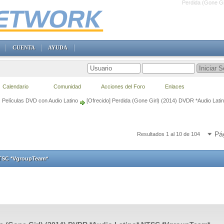
Perdida (Gone G
CUENTA
AYUDA
Calendario
Comunidad
Acciones del Foro
Enlaces
Películas DVD con Audio Latino
[Ofrecido] Perdida (Gone Girl) (2014) DVDR *Audio La
Pá
Resultados 1 al 10 de 104
NTSC *VgroupTeam*