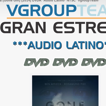
a (Gone Girl) (2014) DVDR *Audio Latino* NTSC *VgroupTeam*