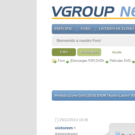
PRINCIPAL
FORO
LISTADOS DE ELINKS
Bienvenido a nuestro Foro!
Ayuda
FORO
NOVEDADES
Foro
[Descargas P2P] DVDr
Películas DVD
Perdida (Gone Girl) (2014) DVDR *Audio Latino* 
29/12/2014
19:36
victorem
Administrador