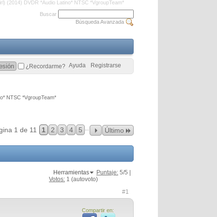
irl) (2014) DVDR *Audio Latino* NTSC *VgroupTeam*
Buscar
Búsqueda Avanzada
Ayuda
Registrarse
¿Recordarme?
tino* NTSC *VgroupTeam*
...
gina 1 de 11
1
2
3
4
5
Último
Herramientas
Puntaje:
5
/5 |
Votos:
1
(autovoto)
#1
Compartir en: