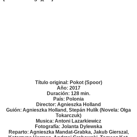
Título original: Pokot (Spoor)
Año: 2017
Duración: 128 min.
País: Polonia
Director: Agnieszka Holland
Guión: Agnieszka Holland, Stepán Hulík (Novela: Olga
Tokarczuk)
Musica: Antoni Lazarkiewicz
Fotografía: Jolanta Dylewska
Reparto: Agnieszka Mandat-Grabka, Jakub Gierszal,