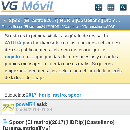
Spoor (El rastro)(2017)[HDRip][Castellano][Drama.Intriga][VS]
Tema:
Spoor (El rastro)(2017)[HDRip][Castellano][Drama.Intriga][VS]
Si esta es tu primera visita, asegúrate de revisar la
AYUDA
para familiarizarte con las funciones del foro. Si
deseas publicar mensajes, será necesario que te
registres
para que puedas dejar respuestas y crear tus
propios mensajes, recuerda que es gratis. Si quieres
empezar a leer mensajes, selecciona el foro de tu interés
de la lista de abajo.
Etiquetas:
2017
,
hdrip
,
rastro
,
spoor
powell74
said:
05/04/2018
01:39
Spoor (El rastro)(2017)[HDRip][Castellano]
[Drama.Intriga][VS]