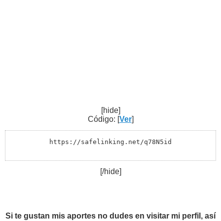
[hide]
Código: [
Ver
]
https://safelinking.net/q78N5id
[/hide]
Si te gustan mis aportes no dudes en visitar mi perfil, así