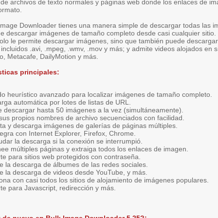
de archivos de texto normales y páginas web donde los enlaces de 
formato.
Image Downloader tienes una manera simple de descargar todas las 
e descargar imágenes de tamaño completo desde casi cualquier sitio
solo le permite descargar imágenes, sino que también puede descargar
 incluidos .avi, .mpeg, .wmv, .mov y más; y admite videos alojados en 
, Metacafe, DailyMotion y más.
sticas principales:
o heurístico avanzado para localizar imágenes de tamaño completo.
rga automática por lotes de listas de URL.
 descargar hasta 50 imágenes a la vez (simultáneamente).
sus propios nombres de archivo secuenciados con facilidad.
ta y descarga imágenes de galerías de páginas múltiples.
tegra con Internet Explorer, Firefox, Chrome.
dar la descarga si la conexión se interrumpió.
ee múltiples páginas y extraiga todos los enlaces de imagen.
te para sitios web protegidos con contraseña.
e la descarga de álbumes de las redes sociales.
e la descarga de videos desde YouTube, y más.
ona con casi todos los sitios de alojamiento de imágenes populares.
te para Javascript, redirección y más.