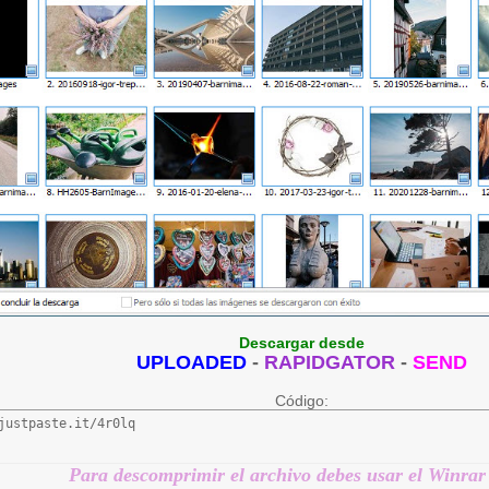
Descargar desde
UPLOADED
-
RAPIDGATOR
-
SEND
Código:
justpaste.it/4r0lq
Para descomprimir el archivo debes usar el Winrar