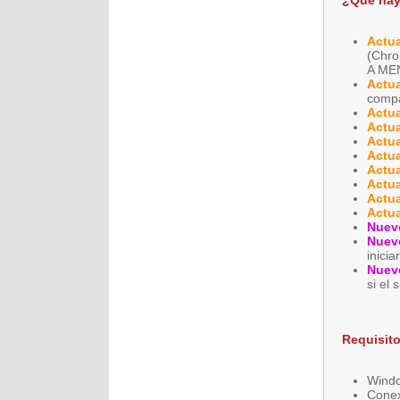
¿Qué hay
Actua
(Chro
A ME
Actua
compat
Actua
Actua
Actua
Actua
Actua
Actua
Actua
Actua
Nuev
Nuev
inici
Nuev
si el 
Requisito
Window
Conex