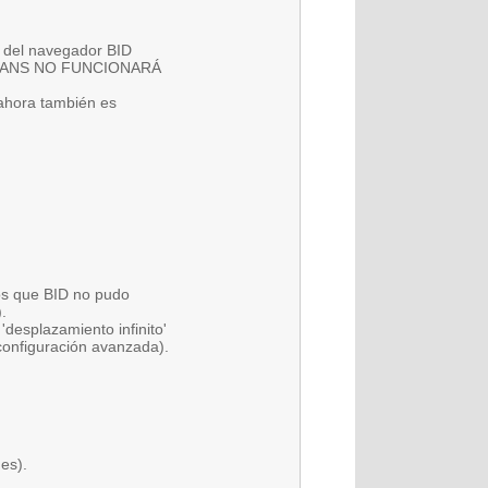
 del navegador BID
NLYFANS NO FUNCIONARÁ
ahora también es
los que BID no pudo
.
desplazamiento infinito'
 (configuración avanzada).
nes).