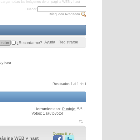
scargar todas las imágenes de un página WEB y hast
Buscar
Búsqueda Avanzada
Ayuda
Registrarse
¿Recordarme?
 y hast
Resultados 1 al 1 de 1
Herramientas
Puntaje:
5
/5 |
Votos:
1
(autovoto)
#1
Compartir en:
 página WEB y hast