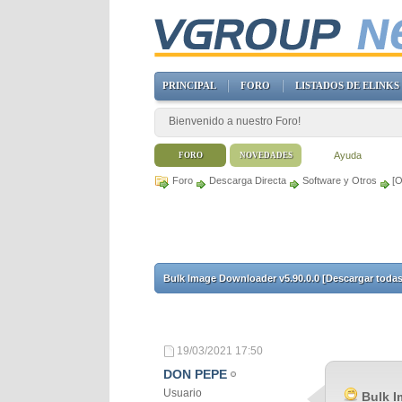
PRINCIPAL
FORO
LISTADOS DE ELINKS
Bienvenido a nuestro Foro!
Ayuda
FORO
NOVEDADES
Foro
Descarga Directa
Software y Otros
[O
Bulk Image Downloader v5.90.0.0 [Descargar toda
19/03/2021
17:50
DON PEPE
Usuario
Bulk I