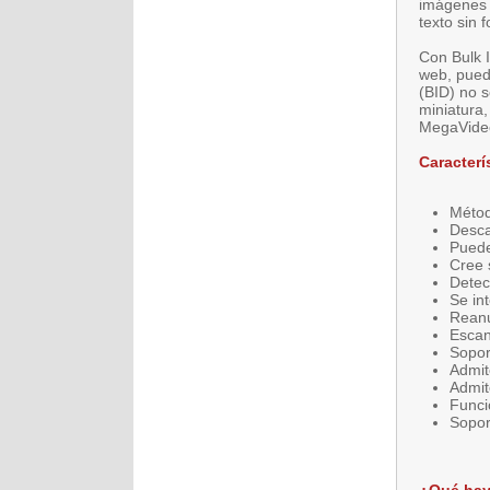
imágenes 
texto sin 
Con Bulk 
web, pued
(BID) no 
miniatura,
MegaVideo
Caracterí
Métod
Desca
Puede
Cree 
Detec
Se in
Reanu
Escan
Sopor
Admit
Admit
Funci
Sopor