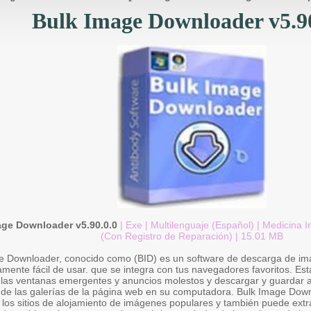
Bulk Image Downloader v5.90
age Downloader v5.90.0.0
| Exe | Multilenguaje (Español) | Medicina I
(Con Registro de Reparación) | 15.01 MB
e Downloader, conocido como (BID) es un software de descarga de im
mente fácil de usar. que se integra con tus navegadores favoritos. Es
s las ventanas emergentes y anuncios molestos y descargar y guardar 
de las galerías de la página web en su computadora. Bulk Image Dow
 los sitios de alojamiento de imágenes populares y también puede extr