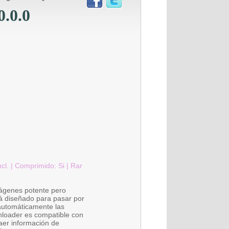
.0.0
ncl. | Comprimido: Si | Rar
ágenes potente pero
tá diseñado para pasar por
automáticamente las
nloader es compatible con
aer información de