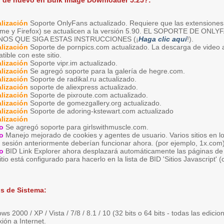
 de nuevo en Bulk Image Downloader 5.25?:
lización
Soporte OnlyFans actualizado. Requiere que las extensiones
me y Firefox) se actualicen a la versión 5.90. EL SOPORTE DE O
NOS QUE SIGA ESTAS INSTRUCCIONES (¡
Haga clic aquí
!).
lización
Soporte de pornpics.com actualizado. La descarga de video 
ible con este sitio.
lización
Soporte vipr.im actualizado.
lización
Se agregó soporte para la galería de hegre.com.
lización
Soporte de radikal.ru actualizado.
lización
soporte de aliexpress actualizado.
lización
Soporte de pixroute.com actualizado.
lización
Soporte de gomezgallery.org actualizado.
lización
Soporte de adoring-kstewart.com actualizado
lización
o
Se agregó soporte para girlswithmuscle.com.
o
Manejo mejorado de cookies y agentes de usuario. Varios sitios en 
ar sesión anteriormente deberían funcionar ahora. (por ejemplo, 1x.com)
o
BID Link Explorer ahora desplazará automáticamente las páginas de '
sitio está configurado para hacerlo en la lista de BID 'Sitios Javascript'
s de Sistema:
s 2000 / XP / Vista / 7/8 / 8.1 / 10 (32 bits o 64 bits - todas las edicio
ión a Internet.