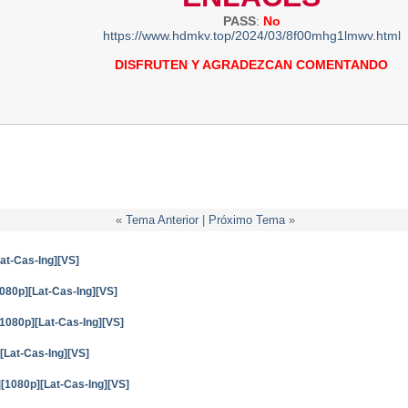
PASS
:
No
https://www.hdmkv.top/2024/03/8f00mhg1lmwv.html
DISFRUTEN Y AGRADEZCAN COMENTANDO
«
Tema Anterior
|
Próximo Tema
»
at-Cas-Ing][VS]
1080p][Lat-Cas-Ing][VS]
[1080p][Lat-Cas-Ing][VS]
[Lat-Cas-Ing][VS]
[1080p][Lat-Cas-Ing][VS]