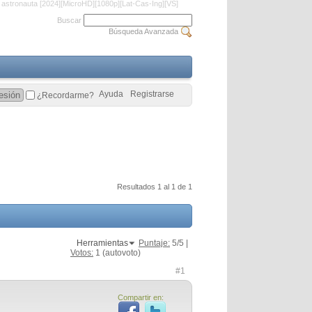
l astronauta [2024][MicroHD][1080p][Lat-Cas-Ing][VS]
Buscar
Búsqueda Avanzada
Ayuda
Registrarse
¿Recordarme?
Resultados 1 al 1 de 1
Herramientas
Puntaje:
5
/5 |
Votos:
1
(autovoto)
#1
Compartir en: