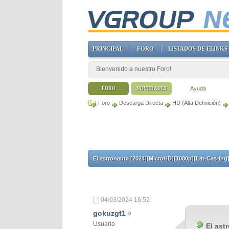
PRINCIPAL
FORO
LISTADOS DE ELINKS
Bienvenido a nuestro Foro!
Ayuda
FORO
NOVEDADES
Foro
Descarga Directa
HD (Alta Definición)
El astronauta [2024][MicroHD][1080p][Lat-Cas-Ing
04/03/2024
16:52
gokuzgt1
Usuario
El ast