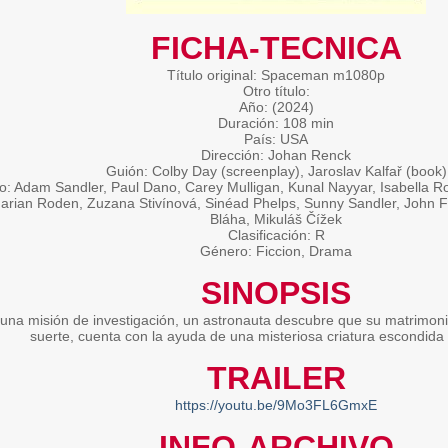
FICHA-TECNICA
Título original: Spaceman m1080p
Otro título:
Año: (2024)
Duración: 108 min
País: USA
Dirección: Johan Renck
Guión: Colby Day (screenplay), Jaroslav Kalfař (book)
o: Adam Sandler, Paul Dano, Carey Mulligan, Kunal Nayyar, Isabella Ros
arian Roden, Zuzana Stivínová, Sinéad Phelps, Sunny Sandler, John F
Bláha, Mikuláš Čížek
Clasificación: R
Género: Ficcion, Drama
SINOPSIS
una misión de investigación, un astronauta descubre que su matrimon
suerte, cuenta con la ayuda de una misteriosa criatura escondida
TRAILER
https://youtu.be/9Mo3FL6GmxE
INFO-ARCHIVO