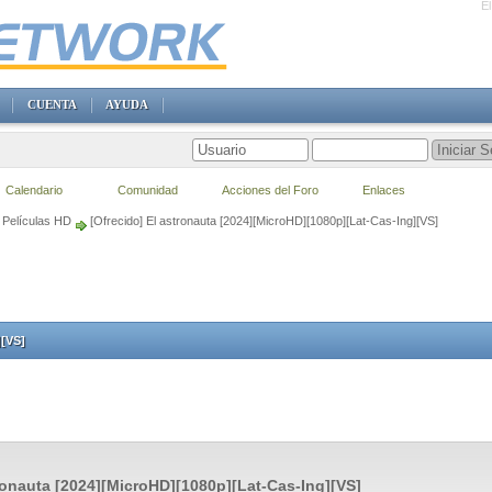
E
CUENTA
AYUDA
Calendario
Comunidad
Acciones del Foro
Enlaces
Películas HD
[Ofrecido] El astronauta [2024][MicroHD][1080p][Lat-Cas-Ing][VS]
][VS]
ronauta [2024][MicroHD][1080p][Lat-Cas-Ing][VS]