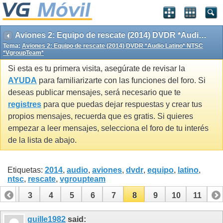
Aviones 2: Equipo de rescate (2014) DVDR *Audio Latino* NTSC *VgroupTeam*
Tema:
Aviones 2: Equipo de rescate (2014) DVDR *Audio Latino* NTSC
*VgroupTeam*
Si esta es tu primera visita, asegúrate de revisar la
AYUDA
para familiarizarte con las funciones del foro. Si
deseas publicar mensajes, será necesario que te
registres
para que puedas dejar respuestas y crear tus
propios mensajes, recuerda que es gratis. Si quieres
empezar a leer mensajes, selecciona el foro de tu interés
de la lista de abajo.
Etiquetas:
2014
,
audio
,
aviones
,
dvdr
,
equipo
,
latino
,
ntsc
,
rescate
,
vgroupteam
2
3
4
5
6
7
8
9
10
11
guille1982
said: