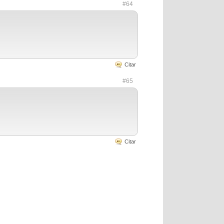
#64
Citar
#65
Citar