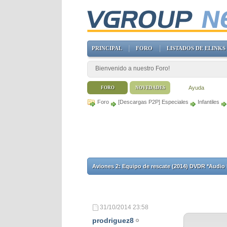
PRINCIPAL
FORO
LISTADOS DE ELINKS
Bienvenido a nuestro Foro!
Ayuda
FORO
NOVEDADES
Foro
[Descargas P2P] Especiales
Infantiles
Aviones 2: Equipo de rescate (2014) DVDR *Audi
31/10/2014
23:58
prodriguez8