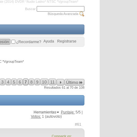
cate (2014) DVDR *Audio Latino* NTSC *VgroupTeam*
Buscar
Búsqueda Avanzada
Ayuda
Registrarse
¿Recordarme?
SC *VgroupTeam*
3
4
5
6
7
8
9
10
11
Último
Resultados 61 al 70 de 108
Herramientas
Puntaje:
5
/5 |
Votos:
1
(autovoto)
#61
Compartir en: