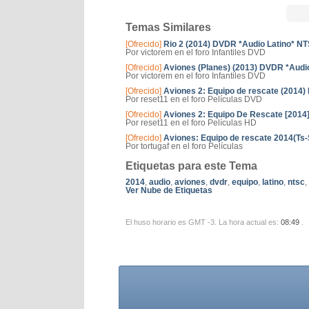
Temas Similares
[Ofrecido]
Rio 2 (2014) DVDR *Audio Latino* 
Por victorem en el foro Infantiles DVD
[Ofrecido]
Aviones (Planes) (2013) DVDR *Aud
Por victorem en el foro Infantiles DVD
[Ofrecido]
Aviones 2: Equipo de rescate (201
Por reset11 en el foro Películas DVD
[Ofrecido]
Aviones 2: Equipo De Rescate [2014]
Por reset11 en el foro Películas HD
[Ofrecido]
Aviones: Equipo de rescate 2014(Ts-
Por tortugaf en el foro Películas
Etiquetas para este Tema
2014
,
audio
,
aviones
,
dvdr
,
equipo
,
latino
,
ntsc
,
Ver Nube de Etiquetas
El huso horario es GMT -3. La hora actual es:
08:49
.