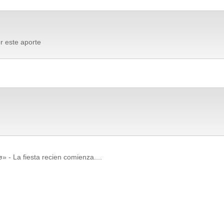
r este aporte
» - La fiesta recien comienza....