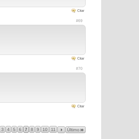
Citar
#69
Citar
#70
Citar
3
4
5
6
7
8
9
10
11
Último