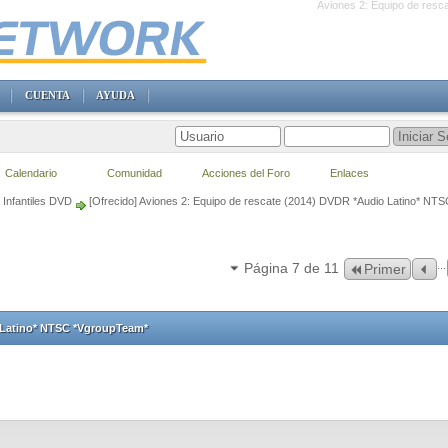
Aviones 2: Equipo de res
CUENTA
AYUDA
Calendario
Comunidad
Acciones del Foro
Enlaces
Infantiles DVD
[Ofrecido] Aviones 2: Equipo de rescate (2014) DVDR *Audio Latino* NT
...
Página 7 de 11
Primer
o Latino* NTSC *VgroupTeam*