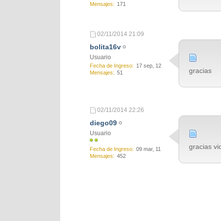
Mensajes
171
02/11/2014
21:09
bolita16v
Usuario
Fecha de Ingreso
17 sep, 12
gracias
Mensajes
51
02/11/2014
22:26
diego09
Usuario
gracias vi
Fecha de Ingreso
09 mar, 11
Mensajes
452