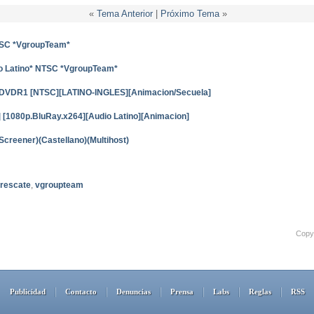
«
Tema Anterior
|
Próximo Tema
»
NTSC *VgroupTeam*
io Latino* NTSC *VgroupTeam*
4) DVDR1 [NTSC][LATINO-INGLES][Animacion/Secuela]
 [1080p.BluRay.x264][Audio Latino][Animacion]
Screener)(Castellano)(Multihost)
rescate
,
vgroupteam
Copyr
Publicidad
Contacto
Denuncias
Prensa
Labs
Reglas
RSS