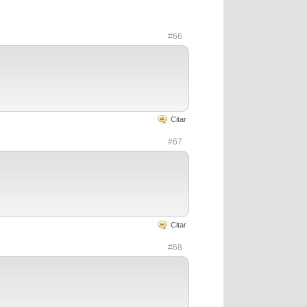
#66
Citar
#67
Citar
#68