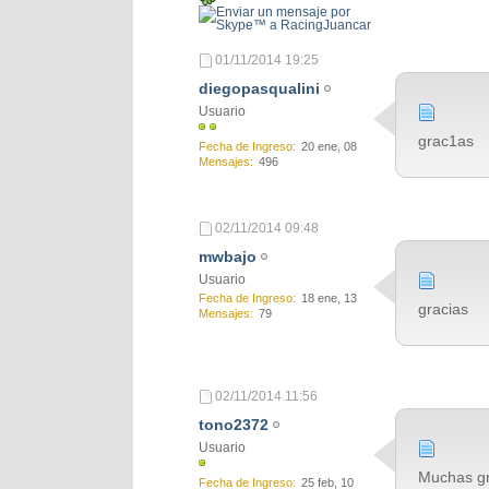
01/11/2014
19:25
diegopasqualini
Usuario
grac1as
Fecha de Ingreso
20 ene, 08
Mensajes
496
02/11/2014
09:48
mwbajo
Usuario
Fecha de Ingreso
18 ene, 13
gracias
Mensajes
79
02/11/2014
11:56
tono2372
Usuario
Muchas gr
Fecha de Ingreso
25 feb, 10