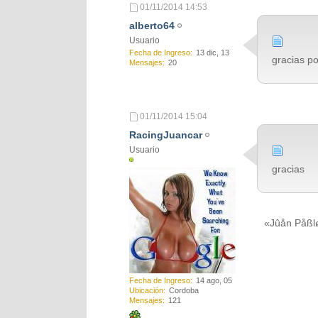
01/11/2014
14:53
alberto64
Usuario
Fecha de Ingreso
13 dic, 13
gracias po
Mensajes
20
01/11/2014
15:04
RacingJuancar
Usuario
gracias
«Jûån Påßlø
Fecha de Ingreso
14 ago, 05
Ubicación
Cordoba
Mensajes
121